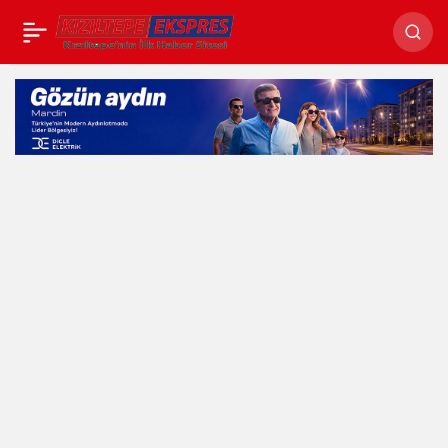
2 otomobil çarpıştı: 3
yaralı