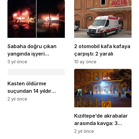
Sabaha doğru çıkan
2 otomobil kafa kafaya
yangında işyeri
çarpıştı: 2 yaralı
tamamen yandı
3 yıl önce
10 ay önce
Kasten öldürme
suçundan 14 yıldır
aranan şahıs yakalandı
2 yıl önce
Kızıltepe’de akrabalar
arasında kavga: 3
yaralı
2 yıl önce