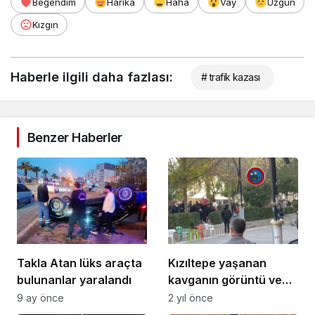
Beğendim
Harika
Haha
Vay
Üzgün
Kızgın
Haberle ilgili daha fazlası:
# trafik kazası
Benzer Haberler
Takla Atan lüks araçta
Kızıltepe yaşanan
bulunanlar yaralandı
kavganın görüntü ve
ayrıntıları belli oldu
9 ay önce
2 yıl önce