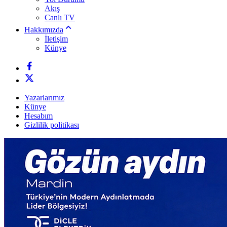
Akış
Canlı TV
Hakkımızda
İletişim
Künye
Yazarlarımız
Künye
Hesabım
Gizlilik politikası