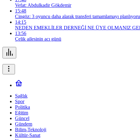
Vefat: Abdulkadir Gökdemir
15:48
Cingöz: 3 oyuncu daha alarak transferi tamamlamayı planlıyor
14:15
NEDEN EMEKLİLER DERNEĞİ NE ÜYE OLMANIZ GE
13:56
Çelik ailesinin acı günü
Sağlık
Spor
Politika
Eğitim
Güncel
Gündem
Bilim-Teknoloji
Kültür-Sanat