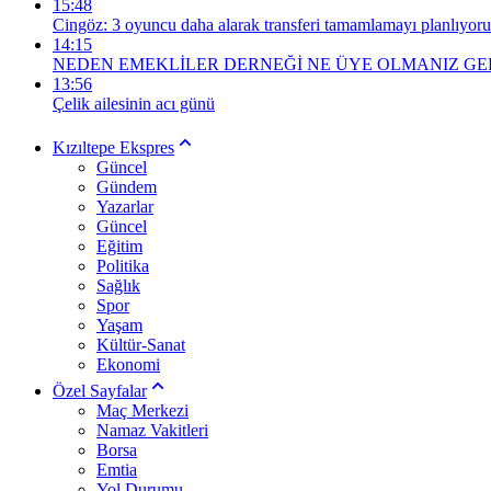
15:48
Cingöz: 3 oyuncu daha alarak transferi tamamlamayı planlıyor
14:15
NEDEN EMEKLİLER DERNEĞİ NE ÜYE OLMANIZ GE
13:56
Çelik ailesinin acı günü
Kızıltepe Ekspres
Güncel
Gündem
Yazarlar
Güncel
Eğitim
Politika
Sağlık
Spor
Yaşam
Kültür-Sanat
Ekonomi
Özel Sayfalar
Maç Merkezi
Namaz Vakitleri
Borsa
Emtia
Yol Durumu