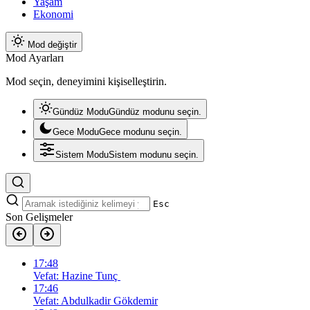
Yaşam
Ekonomi
Mod değiştir
Mod Ayarları
Mod seçin, deneyimini kişiselleştirin.
Gündüz Modu
Gündüz modunu seçin.
Gece Modu
Gece modunu seçin.
Sistem Modu
Sistem modunu seçin.
Esc
Son Gelişmeler
17:48
Vefat: Hazine Tunç
17:46
Vefat: Abdulkadir Gökdemir