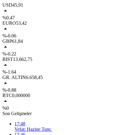
USD
45,91
%0.47
EURO
53,42
%-0.06
GBP
61,84
%-0.22
BIST
13.662,75
%-1.64
GR. ALTIN
6.658,45
%-0.88
BTC
0,000000
%0
Son Gelişmeler
17:48
Vefat: Hazine Tunç
17:46