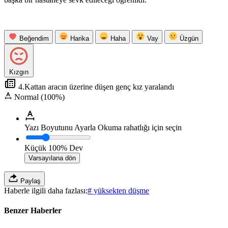
Beğendim
Harika
Haha
Vay
Üzgün
Kızgın
4.Kattan aracın üzerine düşen genç kız yaralandı
Normal (100%)
Yazı Boyutunu Ayarla
Okuma rahatlığı için seçin
Küçük
100%
Dev
Varsayılana dön
Paylaş
Haberle ilgili daha fazlası:
# yüksekten düşme
Benzer Haberler