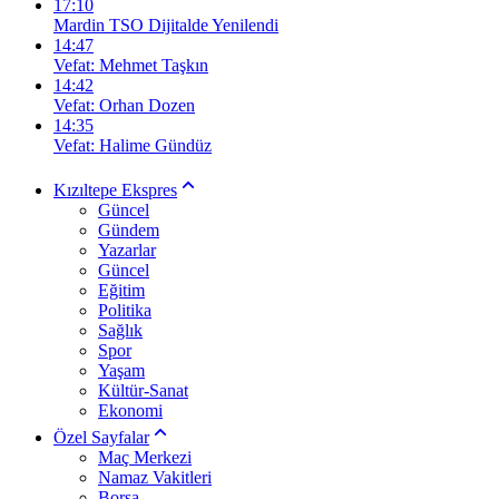
17:10
Mardin TSO Dijitalde Yenilendi
14:47
Vefat: Mehmet Taşkın
14:42
Vefat: Orhan Dozen
14:35
Vefat: Halime Gündüz
Kızıltepe Ekspres
Güncel
Gündem
Yazarlar
Güncel
Eğitim
Politika
Sağlık
Spor
Yaşam
Kültür-Sanat
Ekonomi
Özel Sayfalar
Maç Merkezi
Namaz Vakitleri
Borsa