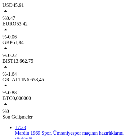
USD
45,91
%0.47
EURO
53,42
%-0.06
GBP
61,84
%-0.22
BIST
13.662,75
%-1.64
GR. ALTIN
6.658,45
%-0.88
BTC
0,000000
%0
Son Gelişmeler
17:23
Mardin 1969 Spor, Ümraniyespor maçının hazırlıklarını
sürdürdü