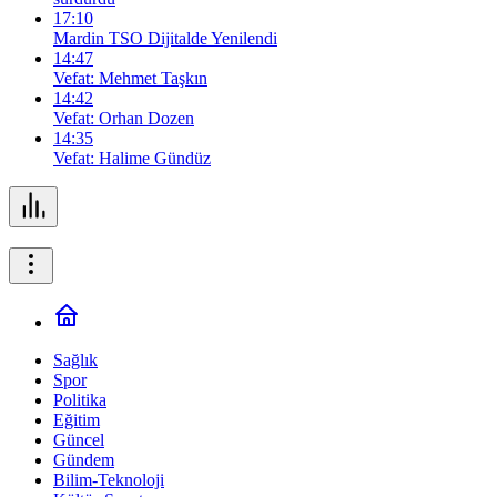
17:10
Mardin TSO Dijitalde Yenilendi
14:47
Vefat: Mehmet Taşkın
14:42
Vefat: Orhan Dozen
14:35
Vefat: Halime Gündüz
Sağlık
Spor
Politika
Eğitim
Güncel
Gündem
Bilim-Teknoloji