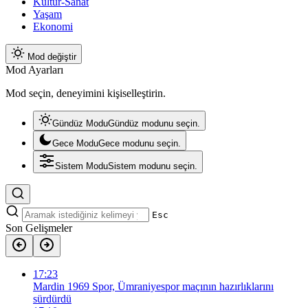
Kültür-Sanat
Yaşam
Ekonomi
Mod değiştir
Mod Ayarları
Mod seçin, deneyimini kişiselleştirin.
Gündüz Modu
Gündüz modunu seçin.
Gece Modu
Gece modunu seçin.
Sistem Modu
Sistem modunu seçin.
Esc
Son Gelişmeler
17:23
Mardin 1969 Spor, Ümraniyespor maçının hazırlıklarını
sürdürdü