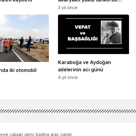
yangın
3 yıl önce
Karaboğa ve Aydoğan
ailelerinin acı günü
nda iki otomobil
4 yıl önce
eye çalışan genç kadına araç çarptı