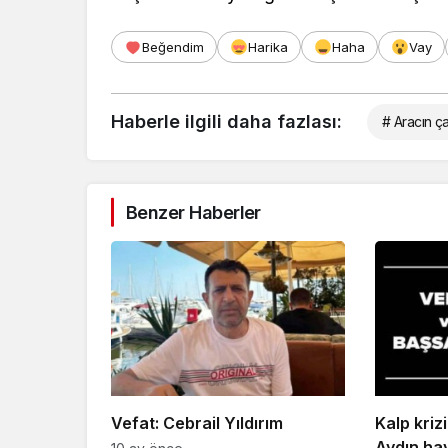
Beğendim
Harika
Haha
Vay
Haberle ilgili daha fazlası:
# Aracın ça
Benzer Haberler
Vefat: Cebrail Yıldırım
Kalp kriz
Aydın hay