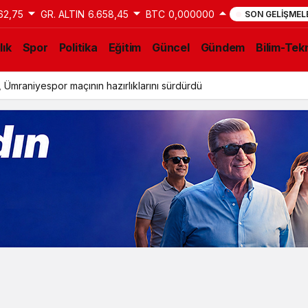
62,75
GR. ALTIN
6.658,45
BTC
0,000000
SON GELIŞMEL
lık
Spor
Politika
Eğitim
Güncel
Gündem
Bilim-Tekn
 Ümraniyespor maçının hazırlıklarını sürdürdü