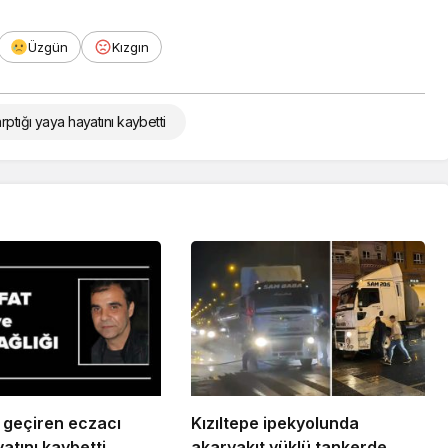
Üzgün
Kızgın
rptığı yaya hayatını kaybetti
i geçiren eczacı
Kızıltepe ipekyolunda
atını kaybetti
akaryakıt yüklü tankerde