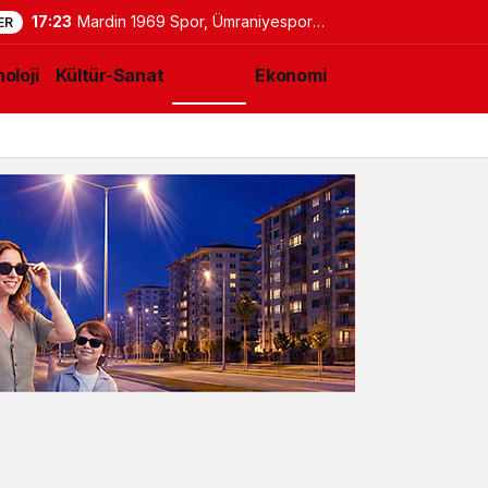
17:23
Mardin 1969 Spor, Ümraniyespor
ER
maçının hazırlıklarını sürdürdü
oloji
Kültür-Sanat
Yaşam
Ekonomi