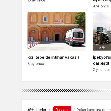
10 ay önce
4 yıl önce
Kızıltepe’de intihar vakası!
İpekyol’u
çarpıştı!
8 ay önce
2 yıl önce
Yaşam
Haberler
Yolun karşısına geçm