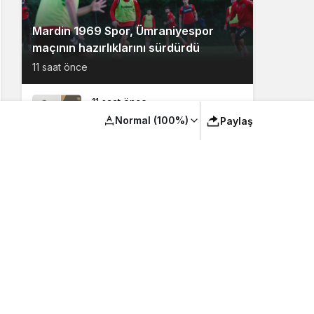
Mardin 1969 Spor, Ümraniyespor
maçının hazırlıklarını sürdürdü
11 saat önce
11 saat önce
Mardin TSO Dijitalde
Normal (100%)
Paylaş
Yenilendi
12 saat önce
Mardin’de Büyük Aile
Platformu Kuruldu
14 saat önce
Vefat: Mehmet Taşkın