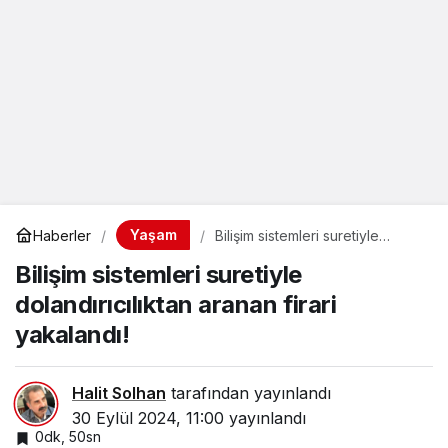
Yaşam
Haberler
Bilişim sistemleri suretiyle
dolandırıcılıktan aranan firari
Bilişim sistemleri suretiyle
yakalandı!
dolandırıcılıktan aranan firari
yakalandı!
Halit Solhan
tarafından yayınlandı
30 Eylül 2024, 11:00
yayınlandı
0dk, 50sn