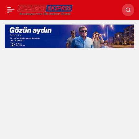
Bilişim sistemleri
suretiyle
dolandırıcılıktan
aranan firari
yakalandı!