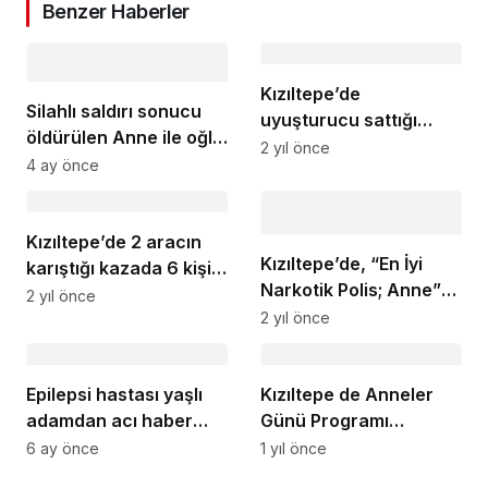
Benzer Haberler
Kızıltepe’de
Silahlı saldırı sonucu
uyuşturucu sattığı
öldürülen Anne ile oğlu
tespit edilen 1 kişi
2 yıl önce
yan yana toprağa
4 ay önce
yakalandı
verildi
Kızıltepe’de 2 aracın
Kızıltepe’de, “En İyi
karıştığı kazada 6 kişi
Narkotik Polis; Anne”
yaralandı
2 yıl önce
semineri düzenlendi
2 yıl önce
Epilepsi hastası yaşlı
Kızıltepe de Anneler
adamdan acı haber
Günü Programı
geldi
Düzenlendi
6 ay önce
1 yıl önce
İç saha maçına 22 gün kaldı 1.817 Kombine
sahibini bekliyor!