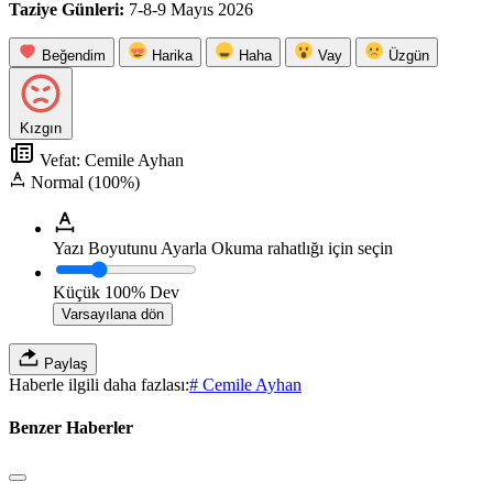
Taziye Günleri:
7-8-9 Mayıs 2026
Beğendim
Harika
Haha
Vay
Üzgün
Kızgın
Vefat: Cemile Ayhan
Normal (100%)
Yazı Boyutunu Ayarla
Okuma rahatlığı için seçin
Küçük
100%
Dev
Varsayılana dön
Paylaş
Haberle ilgili daha fazlası:
# Cemile Ayhan
Benzer Haberler