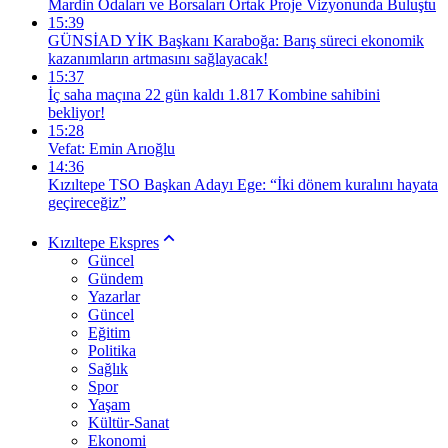
Mardin Odaları ve Borsaları Ortak Proje Vizyonunda Buluştu
15:39
GÜNSİAD YİK Başkanı Karaboğa: Barış süreci ekonomik
kazanımların artmasını sağlayacak!
15:37
İç saha maçına 22 gün kaldı 1.817 Kombine sahibini
bekliyor!
15:28
Vefat: Emin Arıoğlu
14:36
Kızıltepe TSO Başkan Adayı Ege: “İki dönem kuralını hayata
geçireceğiz”
Kızıltepe Ekspres
Güncel
Gündem
Yazarlar
Güncel
Eğitim
Politika
Sağlık
Spor
Yaşam
Kültür-Sanat
Ekonomi