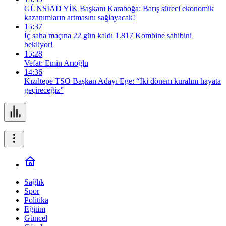
GÜNSİAD YİK Başkanı Karaboğa: Barış süreci ekonomik
kazanımların artmasını sağlayacak!
15:37
İç saha maçına 22 gün kaldı 1.817 Kombine sahibini
bekliyor!
15:28
Vefat: Emin Arıoğlu
14:36
Kızıltepe TSO Başkan Adayı Ege: “İki dönem kuralını hayata
geçireceğiz”
Sağlık
Spor
Politika
Eğitim
Güncel