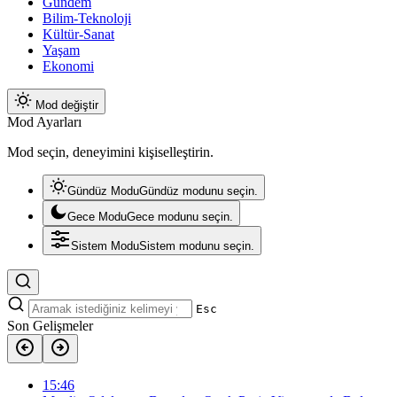
Gündem
Bilim-Teknoloji
Kültür-Sanat
Yaşam
Ekonomi
Mod değiştir
Mod Ayarları
Mod seçin, deneyimini kişiselleştirin.
Gündüz Modu
Gündüz modunu seçin.
Gece Modu
Gece modunu seçin.
Sistem Modu
Sistem modunu seçin.
Esc
Son Gelişmeler
15:46