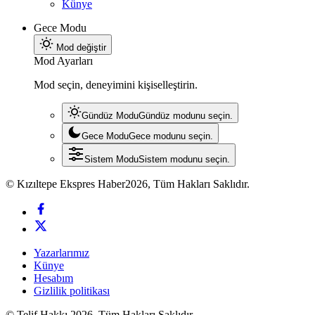
Künye
Gece Modu
Mod değiştir
Mod Ayarları
Mod seçin, deneyimini kişiselleştirin.
Gündüz Modu
Gündüz modunu seçin.
Gece Modu
Gece modunu seçin.
Sistem Modu
Sistem modunu seçin.
© Kızıltepe Ekspres Haber2026, Tüm Hakları Saklıdır.
Yazarlarımız
Künye
Hesabım
Gizlilik politikası
© Telif Hakkı 2026, Tüm Hakları Saklıdır.