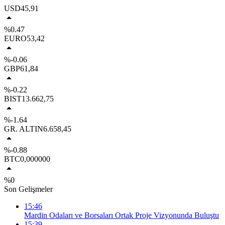
USD
45,91
%0.47
EURO
53,42
%-0.06
GBP
61,84
%-0.22
BIST
13.662,75
%-1.64
GR. ALTIN
6.658,45
%-0.88
BTC
0,000000
%0
Son Gelişmeler
15:46
Mardin Odaları ve Borsaları Ortak Proje Vizyonunda Buluştu
15:39