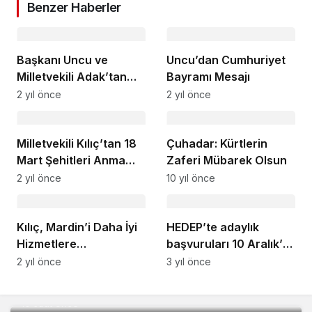
Benzer Haberler
Başkanı Uncu ve
Uncu’dan Cumhuriyet
Milletvekili Adak’tan
Bayramı Mesajı
GAP Sulama Projesi
2 yıl önce
2 yıl önce
Açıklaması
Milletvekili Kılıç’tan 18
Çuhadar: Kürtlerin
Mart Şehitleri Anma
Zaferi Mübarek Olsun
Günü Mesajı
2 yıl önce
10 yıl önce
Kılıç, Mardin’i Daha İyi
HEDEP’te adaylık
Hizmetlere
başvuruları 10 Aralık’ta
Kavuşturma
sona erecek
2 yıl önce
3 yıl önce
İç saha maçına 22 gün kaldı 1.817 Kombine
Çabasındayız
sahibini bekliyor!
10 saat önce