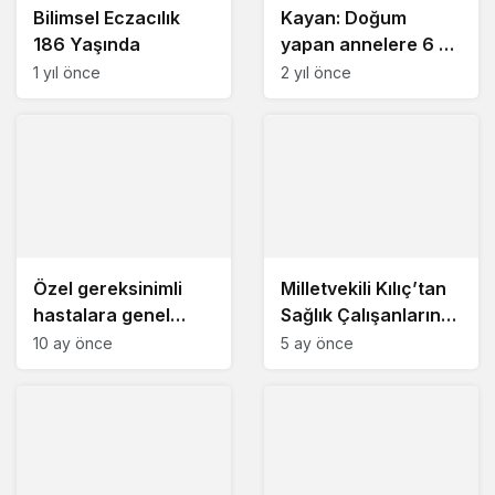
Bilimsel Eczacılık
Kayan: Doğum
186 Yaşında
yapan annelere 6 ay
izin verilmeli
1 yıl önce
2 yıl önce
Özel gereksinimli
Milletvekili Kılıç’tan
hastalara genel
Sağlık Çalışanlarına
anesteziyle diş
Tıp Bayramı Ziyareti
10 ay önce
5 ay önce
tedavisi