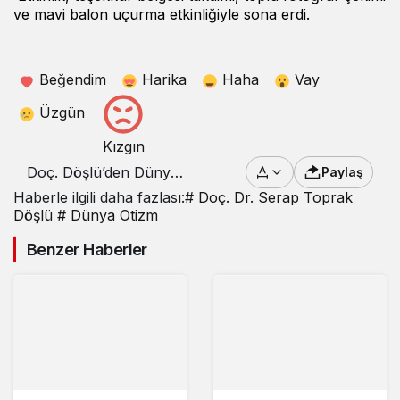
ve mavi balon uçurma etkinliğiyle sona erdi.
Beğendim
Harika
Haha
Vay
Üzgün
Kızgın
Doç. Döşlü’den Dünya
Paylaş
Otizm Farkındalık
Haberle ilgili daha fazlası:
# Doç. Dr. Serap Toprak
Günü’nde Önemli Katkı
Döşlü
# Dünya Otizm
Benzer Haberler