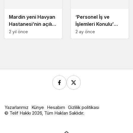
Mardin yeni Havyan
‘Personel İş ve
Hastanesi’nin açılışı
İşlemleri Konulu’
yapıldı
eğitim proğramı
2 yıl önce
2 ay önce
düzenlendi
Yazarlarımız
Künye
Hesabım
Gizlilik politikası
© Telif Hakkı 2026, Tüm Hakları Saklıdır.