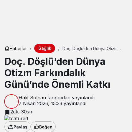
Sağlık
Haberler
Doç. Döşlü’den Dünya Otizm
Farkındalık Günü’nde Önemli
Doç. Döşlü’den Dünya
Katkı
Otizm Farkındalık
Günü’nde Önemli Katkı
Halit Solhan
tarafından yayınlandı
7 Nisan 2026, 15:33
yayınlandı
2dk, 30sn
Paylaş
Beğen