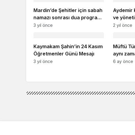
Mardin’de Şehitler için sabah
Aydemir 
namazı sonrası dua programı
ve yöneti
düzenlendi
iftar ye
3 yıl önce
2 yıl önce
Kaymakam Şahin’in 24 Kasım
Müftü Tü
Öğretmenler Günü Mesajı
aynı zam
dayanışm
3 yıl önce
6 ay önce