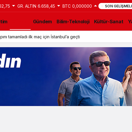
62,75
GR. ALTIN
6.658,45
BTC
0,000000
SON GELIŞMEL
itim
Güncel
Gündem
Bilim-Teknoloji
Kültür-Sanat
Y
ını tamamladı ilk maç için İstanbul’a geçti