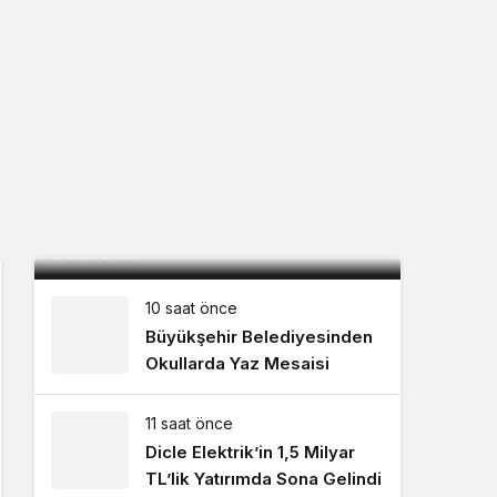
Mardin, Bolu kampını tamamladı ilk
maç için İstanbul’a geçti
8 saat önce
10 saat önce
Büyükşehir Belediyesinden
Okullarda Yaz Mesaisi
11 saat önce
Dicle Elektrik’in 1,5 Milyar
TL’lik Yatırımda Sona Gelindi