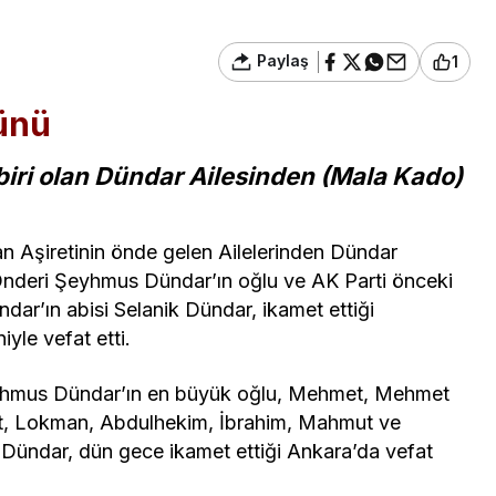
Paylaş
1
günü
biri olan Dündar Ailesinden (Mala Kado)
n Aşiretinin önde gelen Ailelerinden Dündar
Önderi Şeyhmus Dündar’ın oğlu ve AK Parti önceki
ar’ın abisi Selanik Dündar, ikamet ettiği
yle vefat etti.
Şeyhmus Dündar’ın en büyük oğlu, Mehmet, Mehmet
t, Lokman, Abdulhekim, İbrahim, Mahmut ve
k Dündar, dün gece ikamet ettiği Ankara’da vefat