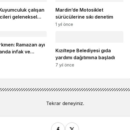
Kuyumculuk çalışan
Mardin’de Motosiklet
cileri geleneksel
sürücülerine sıkı denetim
meğinde buluştu
1 yıl önce
rkmen: Ramazan ayı
Kızıltepe Belediyesi gıda
anda infak ve
yardımı dağıtımına başladı
a ayıdır
7 yıl önce
Tekrar deneyiniz.