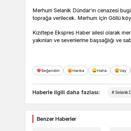
Merhum Selanik Dündar’ın cenazesi bugü
toprağa verilecek. Merhum için Göllü kö
Kızıltepe Ekspres Haber ailesi olarak mer
yakınları ve sevenlerine başsağlığı ve sabı
Beğendim
Harika
Haha
Vay
Haberle ilgili daha fazlası:
# Selanik 
Benzer Haberler