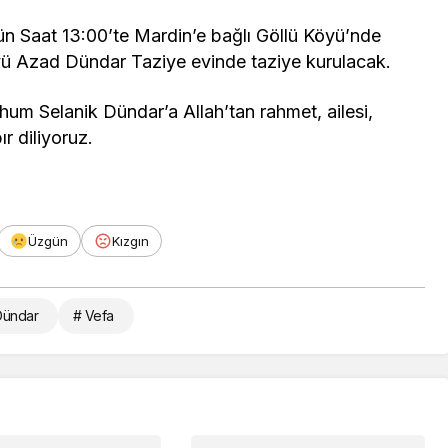
n Saat 13:00’te Mardin’e bağlı Göllü Köyü’nde
yü Azad Dündar Taziye evinde taziye kurulacak.
hum Selanik Dündar’a Allah’tan rahmet, ailesi,
r diliyoruz.
Üzgün
Kızgın
Dündar
# Vefa