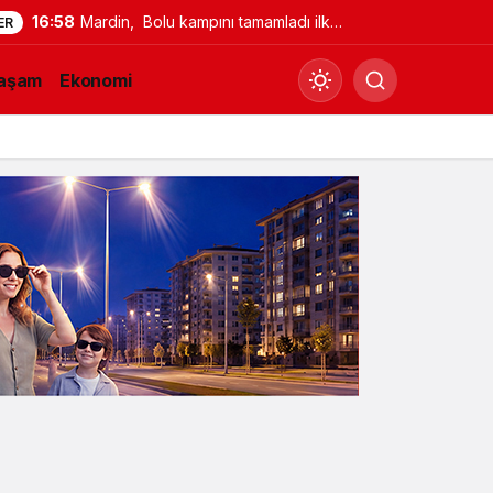
16:58
Mardin, Bolu kampını tamamladı ilk
ER
maç için İstanbul’a geçti
aşam
Ekonomi
Gündüz Modu
Gündüz modunu seçin.
Gece Modu
Gece modunu seçin.
Sistem Modu
Sistem modunu seçin.