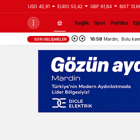
USD
45,91
EURO
53,42
GBP
61,84
BIST
13.6
Sağlık
Spor
Politika
Eğ
16:58
Mardin, Bolu kamp
SON GELIŞMELER