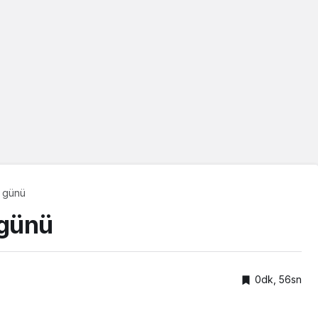
ı günü
 günü
0dk, 56sn