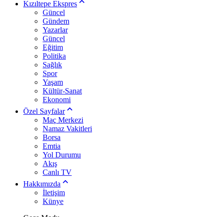
Kızıltepe Ekspres
Güncel
Gündem
Yazarlar
Güncel
Eğitim
Politika
Sağlık
Spor
Yaşam
Kültür-Sanat
Ekonomi
Özel Sayfalar
Maç Merkezi
Namaz Vakitleri
Borsa
Emtia
Yol Durumu
Akış
Canlı TV
Hakkımızda
İletişim
Künye