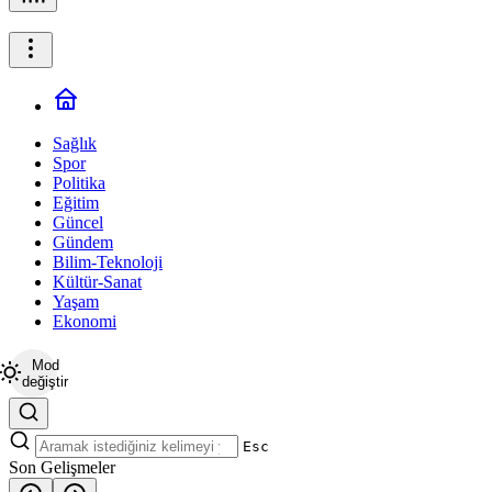
Büyükşehir Belediyesinden Okullarda Yaz Mesaisi
16:31
Dicle Elektrik’in 1,5 Milyar TL’lik Yatırımda Sona Gelindi
10:26
Vefat: Mehmet Aksoy
10:22
Vefat: Fatma TUNCEL
Sağlık
Spor
Politika
Eğitim
Güncel
Gündem
Bilim-Teknoloji
Kültür-Sanat
Yaşam
Ekonomi
Mod
değiştir
Esc
Son Gelişmeler