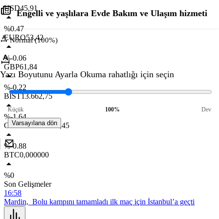
USD
45,91
Engelli ve yaşlılara Evde Bakım ve Ulaşım hizmeti
%0.47
EURO
53,42
Normal (100%)
%-0.06
GBP
61,84
Yazı Boyutunu Ayarla
Okuma rahatlığı için seçin
%-0.22
BIST
13.662,75
Küçük
100%
Dev
%-1.64
Varsayılana dön
GR. ALTIN
6.658,45
%-0.88
BTC
0,000000
%0
Son Gelişmeler
16:58
Mardin, Bolu kampını tamamladı ilk maç için İstanbul’a geçti
16:47