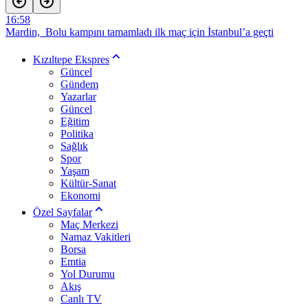
16:58
Mardin, Bolu kampını tamamladı ilk maç için İstanbul’a geçti
16:47
Büyükşehir Belediyesinden Okullarda Yaz Mesaisi
Kızıltepe Ekspres
16:31
Güncel
Dicle Elektrik’in 1,5 Milyar TL’lik Yatırımda Sona Gelindi
Gündem
10:26
Yazarlar
Vefat: Mehmet Aksoy
Güncel
10:22
Eğitim
Vefat: Fatma TUNCEL
Politika
Sağlık
Spor
Yaşam
Kültür-Sanat
Ekonomi
Özel Sayfalar
Maç Merkezi
Namaz Vakitleri
Borsa
Emtia
Yol Durumu
Akış
Canlı TV