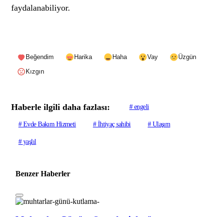
faydalanabiliyor.
Beğendim
Harika
Haha
Vay
Üzgün
Kızgın
Haberle ilgili daha fazlası:
# engeli
# Evde Bakım Hizmeti
# İhtiyaç sahibi
# Ulaşım
# yaşlıl
Benzer Haberler