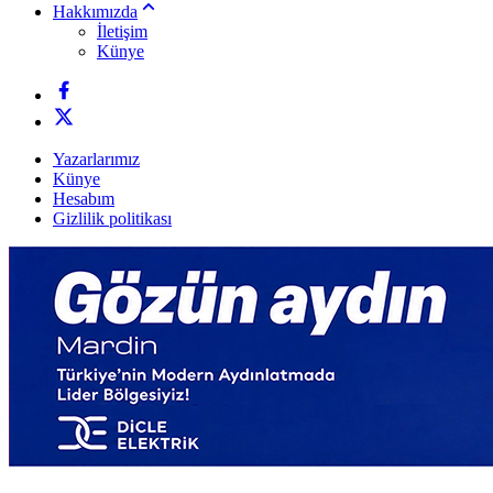
Hakkımızda
İletişim
Künye
Yazarlarımız
Künye
Hesabım
Gizlilik politikası