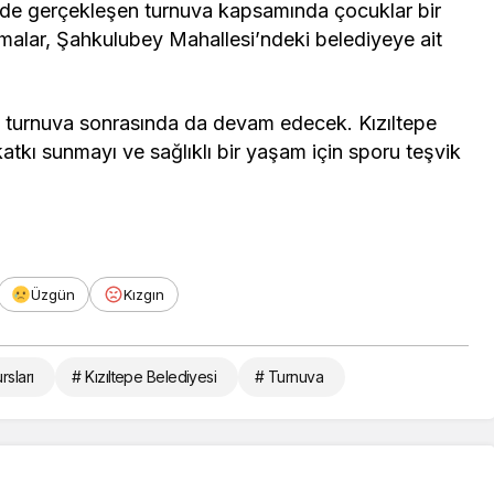
nde gerçekleşen turnuva kapsamında çocuklar bir
malar, Şahkulubey Mahallesi’ndeki belediyeye ait
se turnuva sonrasında da devam edecek. Kızıltepe
katkı sunmayı ve sağlıklı bir yaşam için sporu teşvik
Üzgün
Kızgın
rsları
# Kızıltepe Belediyesi
# Turnuva