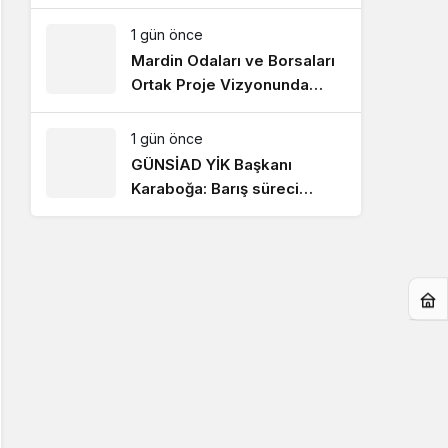
bekliyor!
1 gün önce
Mardin Odaları ve Borsaları
Ortak Proje Vizyonunda
Buluştu
1 gün önce
GÜNSİAD YİK Başkanı
Karaboğa: Barış süreci
ekonomik kazanımların
artmasını sağlayacak!