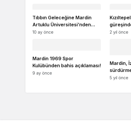
Tıbbın Geleceğine Mardin
Kızıltepe
Artuklu Üniversitesi’nden
güreşind
Destek
oldu
10 ay önce
2 yıl önce
Mardin 1969 Spor
Mardin, İ
Kulübünden bahis açıklaması!
sürdürme
9 ay önce
5 yıl önce