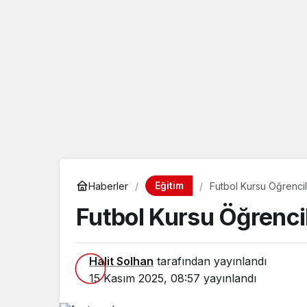
eçin.
Eğitim
Haberler
Futbol Kursu Öğrenci
Futbol Kursu Öğrenci
Halit Solhan
tarafından yayınlandı
15 Kasım 2025, 08:57
yayınlandı