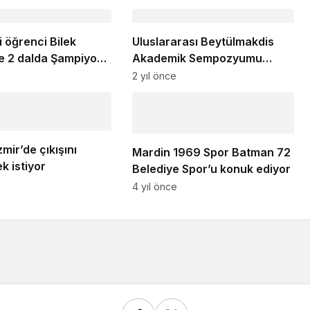
li öğrenci Bilek
Uluslararası Beytülmakdis
e 2 dalda Şampiyon
Akademik Sempozyumu
Mardin’de düzenlendi
2 yıl önce
zmir’de çıkışını
Mardin 1969 Spor Batman 72
k istiyor
Belediye Spor’u konuk ediyor
4 yıl önce