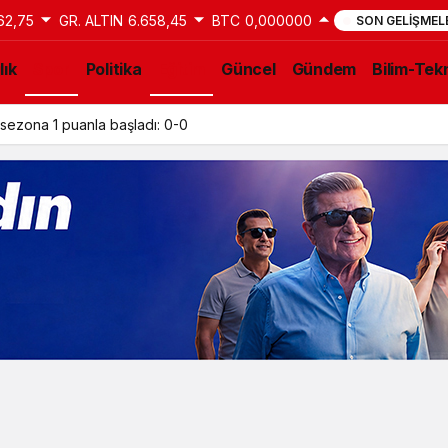
62,75
GR. ALTIN
6.658,45
BTC
0,000000
SON GELIŞMEL
lık
Spor
Politika
Eğitim
Güncel
Gündem
Bilim-Tekn
sezona 1 puanla başladı: 0-0