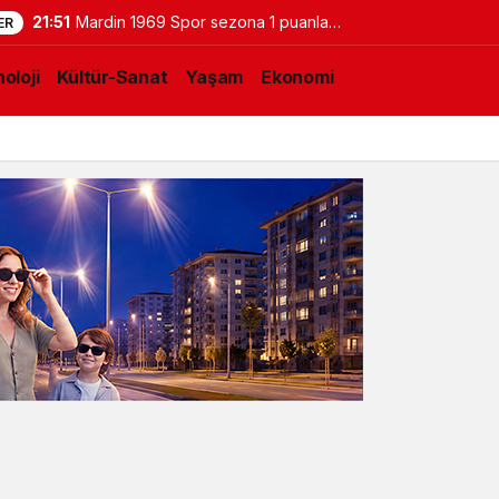
21:51
Mardin 1969 Spor sezona 1 puanla
ER
başladı: 0-0
oloji
Kültür-Sanat
Yaşam
Ekonomi