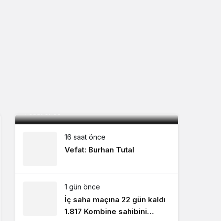
Mardin 1969 Spor sezona 1 puanla
başladı: 0-0
4 saat önce
16 saat önce
Vefat: Burhan Tutal
1 gün önce
İç saha maçına 22 gün kaldı
1.817 Kombine sahibini