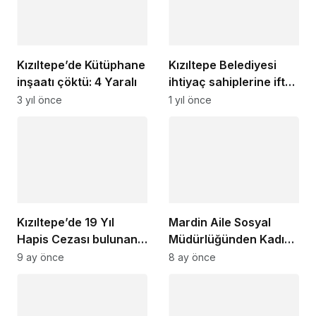
Kızıltepe’de Kütüphane
Kızıltepe Belediyesi
inşaatı çöktü: 4 Yaralı
ihtiyaç sahiplerine iftar
yemeği desteği
3 yıl önce
1 yıl önce
Kızıltepe’de 19 Yıl
Mardin Aile Sosyal
Hapis Cezası bulunan
Müdürlüğünden Kadına
firari yakalandı
Yönelik Şiddete Karşı
9 ay önce
8 ay önce
Uluslararası Mücadele
Günü Etkinliği