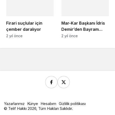
Firari suçlular için
Mar-Kar Başkanı İdris
çember daralıyor
Demir’den Bayram
Mesajı
2 yıl önce
2 yıl önce
Yazarlarımız
Künye
Hesabım
Gizlilik politikası
© Telif Hakkı 2026, Tüm Hakları Saklıdır.