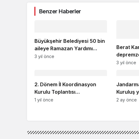
Benzer Haberler
Büyükşehir Belediyesi 50 bin
Berat Kan
aileye Ramazan Yardımı
depremze
dağıtımına başladı
3 yıl önce
kalktı
3 yıl önce
2. Dönem İl Koordinasyon
Jandarma 
Kurulu Toplantısı
Kuruluş 
Gerçekleştirildi
1 yıl önce
2 ay önce