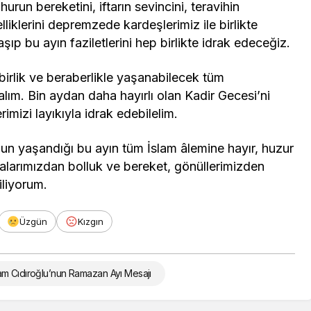
urun bereketini, iftarın sevincini, teravihin
iklerini depremzede kardeşlerimiz ile birlikte
aşıp bu ayın faziletlerini hep birlikte idrak edeceğiz.
 birlik ve beraberlikle yaşanabilecek tüm
alım. Bin aydan daha hayırlı olan Kadir Gecesi’ni
imizi layıkıyla idrak edebilelim.
ğun yaşandığı bu ayın tüm İslam âlemine hayır, huzur
ralarımızdan bolluk ve bereket, gönüllerimizden
liyorum.
Üzgün
Kızgın
m Cıdıroğlu’nun Ramazan Ayı Mesajı