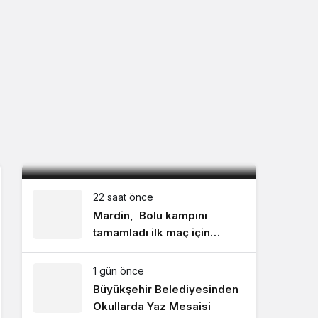
Kızıltepe TSO Başkan Adayı Ege: “İki
dönem kuralını hayata geçireceğiz”
5 saat önce
22 saat önce
Mardin, Bolu kampını
tamamladı ilk maç için
İstanbul’a geçti
1 gün önce
Büyükşehir Belediyesinden
Okullarda Yaz Mesaisi