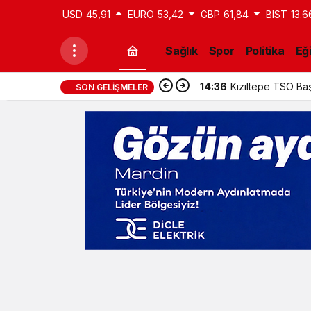
USD
45,91
EURO
53,42
GBP
61,84
BIST
13.6
Sağlık
Spor
Politika
Eğ
14:36
Kızıltepe TSO Baş
SON GELIŞMELER