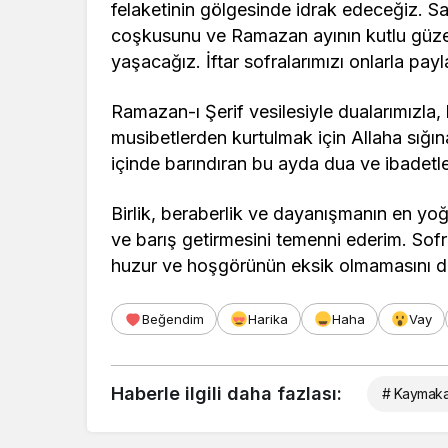
felaketinin gölgesinde idrak edeceğiz. Sah
coşkusunu ve Ramazan ayının kutlu güzell
yaşacağız. İftar sofralarımızı onlarla payl
Ramazan-ı Şerif vesilesiyle dualarımızla,
musibetlerden kurtulmak için Allaha sığın
içinde barındıran bu ayda dua ve ibadetler
Birlik, beraberlik ve dayanışmanın en yo
ve barış getirmesini temenni ederim. Sof
huzur ve hoşgörünün eksik olmamasını di
Beğendim
Harika
Haha
Vay
Haberle ilgili daha fazlası:
# Kaymaka