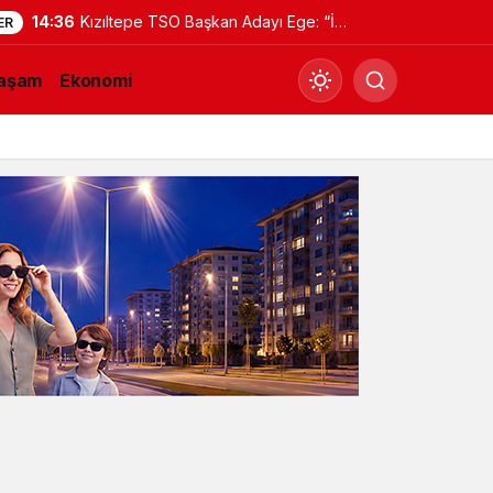
14:36
Kızıltepe TSO Başkan Adayı Ege: “İki
ER
dönem kuralını hayata geçireceğiz”
aşam
Ekonomi
Gündüz Modu
Gündüz modunu seçin.
Gece Modu
Gece modunu seçin.
Sistem Modu
Sistem modunu seçin.