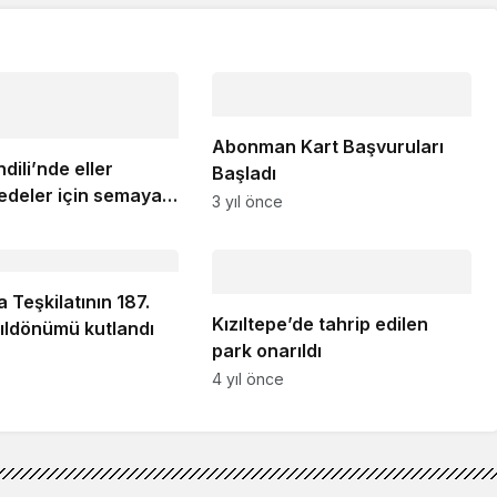
Abonman Kart Başvuruları
dili’nde eller
Başladı
deler için semaya
3 yıl önce
Teşkilatının 187.
Kızıltepe’de tahrip edilen
yıldönümü kutlandı
park onarıldı
4 yıl önce