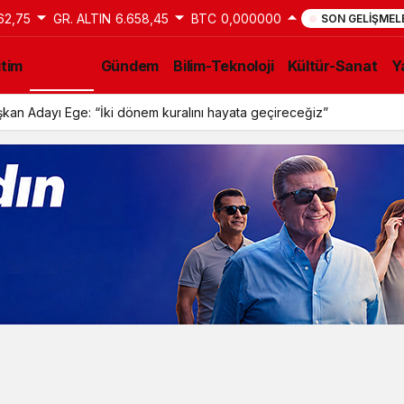
62,75
GR. ALTIN
6.658,45
BTC
0,000000
SON GELIŞMEL
itim
Güncel
Gündem
Bilim-Teknoloji
Kültür-Sanat
Y
kan Adayı Ege: “İki dönem kuralını hayata geçireceğiz”