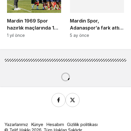
Mardin 1969 Spor
Mardin Spor,
hazırlık maçlarında 1
Adanaspor’a fark attı:
galibiyet 1 yenilgi aldı
5-0
1 yıl önce
5 ay önce
Yazarlarımız
Künye
Hesabım
Gizlilik politikası
© Telif Hakkı 2026, Tüm Hakları Saklıdır.