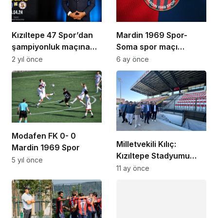
Kızıltepe 47 Spor’dan
Mardin 1969 Spor-
şampiyonluk maçına
Soma spor maçı
davet
ertelendi
2 yıl önce
6 ay önce
Modafen FK 0- 0
Milletvekili Kılıç:
Mardin 1969 Spor
Kızıltepe Stadyumu
5 yıl önce
hayırlı olsun
11 ay önce