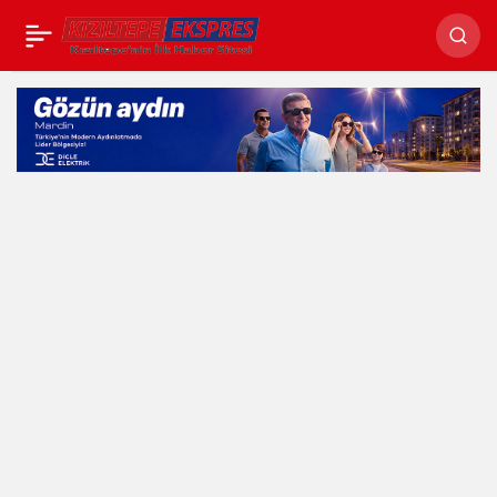
Kızıltepe 47 Spor,
Doğubayazıt FK maçı
hazırlıklarını
sürdürüyor