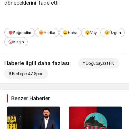
döneceklerini ifade etti.
Beğendim
Harika
Haha
Vay
Üzgün
Kızgın
Haberle ilgili daha fazlası:
# Doğubayazıt FK
# Kızıltepe 47 Spor
Benzer Haberler