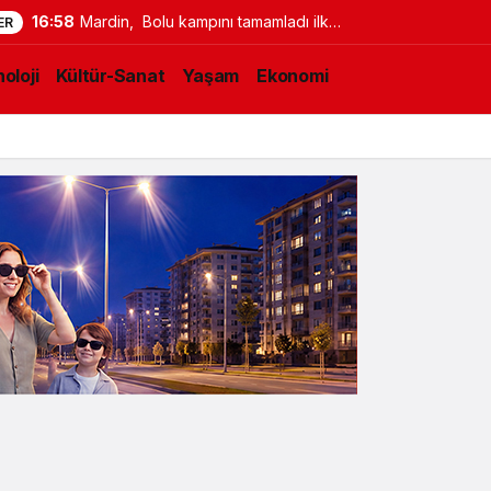
16:58
Mardin, Bolu kampını tamamladı ilk
ER
maç için İstanbul’a geçti
oloji
Kültür-Sanat
Yaşam
Ekonomi