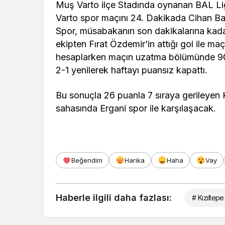
Muş Varto ilçe Stadında oynanan BAL Lig
Varto spor maçını 24. Dakikada Cihan Bayr
Spor, müsabakanın son dakikalarına kad
ekipten Fırat Özdemir’in attığı gol ile m
hesaplarken maçın uzatma bölümünde 9
2-1 yenilerek haftayı puansız kapattı.
Bu sonuçla 26 puanla 7 sıraya gerileyen
sahasında Ergani spor ile karşılaşacak.
Beğendim
Harika
Haha
Vay
Haberle ilgili daha fazlası:
# Kızıltep