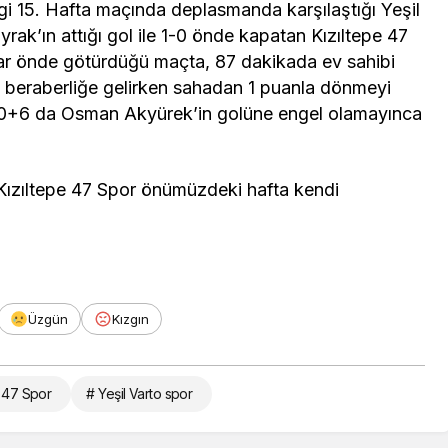
i 15. Hafta maçında deplasmanda karşılaştığı Yeşil
ak’ın attığı gol ile 1-0 önde kapatan Kızıltepe 47
ar önde götürdüğü maçta, 87 dakikada ev sahibi
aç beraberliğe gelirken sahadan 1 puanla dönmeyi
0+6 da Osman Akyürek’in golüne engel olamayınca
 Kızıltepe 47 Spor önümüzdeki hafta kendi
Üzgün
Kızgın
e 47 Spor
# Yeşil Varto spor