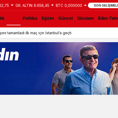
62,75
GR. ALTIN
6.658,45
BTC
0,000000
SON GELIŞMEL
lık
Spor
Politika
Eğitim
Güncel
Gündem
Bilim-Tekn
ını tamamladı ilk maç için İstanbul’a geçti