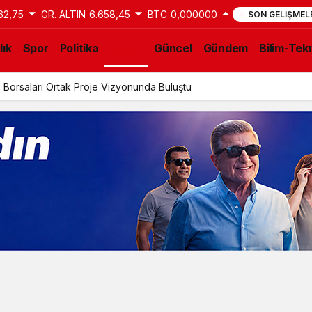
62,75
GR. ALTIN
6.658,45
BTC
0,000000
SON GELIŞMEL
lık
Spor
Politika
Eğitim
Güncel
Gündem
Bilim-Tekn
 Borsaları Ortak Proje Vizyonunda Buluştu