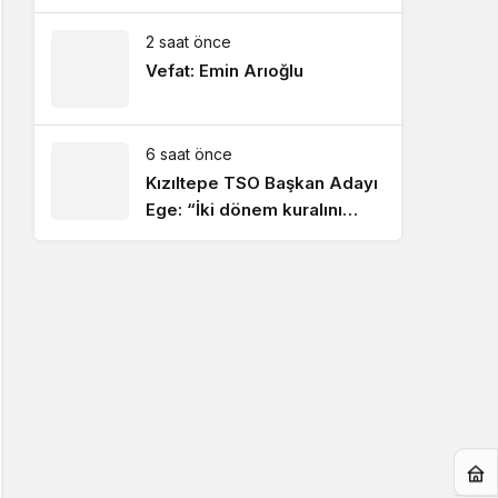
ekonomik kazanımların
artmasını sağlayacak!
2 saat önce
Vefat: Emin Arıoğlu
6 saat önce
Kızıltepe TSO Başkan Adayı
Ege: “İki dönem kuralını
hayata geçireceğiz”