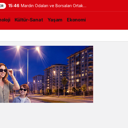
15:46
Mardin Odaları ve Borsaları Ortak
ER
Proje Vizyonunda Buluştu
oloji
Kültür-Sanat
Yaşam
Ekonomi