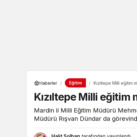
eçin.
Eğitim
Haberler
Kızıltepe Milli eğitim
Kızıltepe Milli eğiti
Mardin il Milli Eğitim Müdürü Mehmet
Müdürü Rışvan Dündar da görevinde
Halit Solhan
tarafından yayınlandı