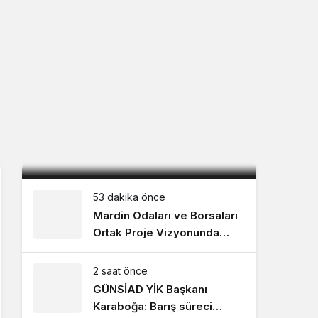
İç saha maçına 22 gün kaldı 1.817
Kombine sahibini bekliyor!
39 dakika önce
53 dakika önce
Mardin Odaları ve Borsaları
Ortak Proje Vizyonunda
Buluştu
2 saat önce
GÜNSİAD YİK Başkanı
Karaboğa: Barış süreci