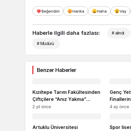
Beğendim
Harika
Haha
Vay
Haberle ilgili daha fazlası:
# alındı
# Müdürü
Benzer Haberler
Kızıltepe Tarım Fakültesinden
Genç Yet
Çiftçilere “Anız Yakma”
Finalleri
Uyarısı
2 yıl önce
4 ay önce
Artuklu Üniversitesi
Spor lise