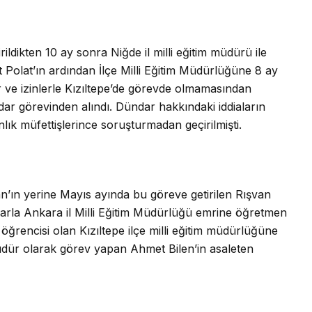
rildikten 10 ay sonra Niğde il milli eğitim müdürü ile
 Polat’ın ardından İlçe Milli Eğitim Müdürlüğüne 8 ay
r ve izinlerle Kızıltepe’de görevde olmamasından
r görevinden alındı. Dündar hakkındaki iddiaların
lık müfettişlerince soruşturmadan geçirilmişti.
an’ın yerine Mayıs ayında bu göreve getirilen Rışvan
kararla Ankara il Milli Eğitim Müdürlüğü emrine öğretmen
 öğrencisi olan Kızıltepe ilçe milli eğitim müdürlüğüne
üdür olarak görev yapan Ahmet Bilen’in asaleten