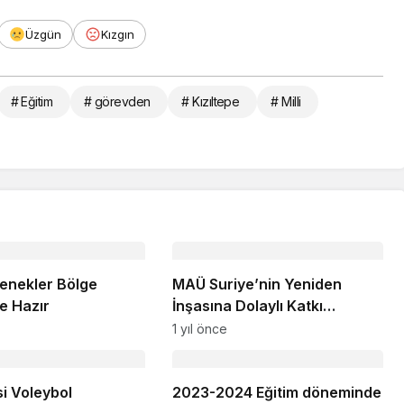
Üzgün
Kızgın
# Eğitim
# görevden
# Kızıltepe
# Milli
enekler Bölge
MAÜ Suriye’nin Yeniden
ne Hazır
İnşasına Dolaylı Katkı
Sunuyor
1 yıl önce
si Voleybol
2023-2024 Eğitim döneminde