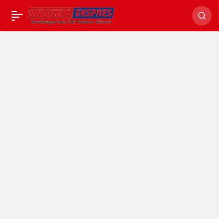
Kızıltepe Tandır
Evleri’ Projesi
Onaylandı