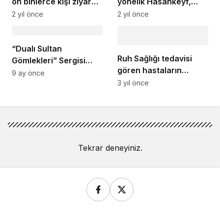
on binlerce kişi ziyaret
yönelik Hasankeyf,
etti
Midyat ve Dara gezisi
2 yıl önce
2 yıl önce
düzenledi
“Dualı Sultan
Ruh Sağlığı tedavisi
Gömlekleri” Sergisi
gören hastaların
Mardin’de Kapılarını
9 ay önce
yaptığı resimler
3 yıl önce
Açıyor
sergilendi
Tekrar deneyiniz.