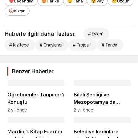
Beğendim
Harika
Haha
Vay
Üzgün
Kızgın
Haberle ilgili daha fazlası:
# Evleri'
# Kızıltepe
# Onaylandı
# Projesi”
# Tandır
Benzer Haberler
Öğretmenler Tanpınar’ı
Bilali Şenliği ve
Konuştu
Mezopotamya da
Hasat Başlıyor
2 yıl önce
2 yıl önce
Mardin 1. Kitap Fuarı’nı
Belediye kadınlara