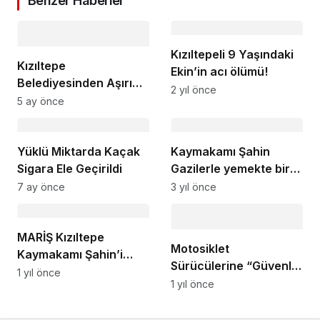
Benzer Haberler
Kızıltepeli 9 Yaşındaki
Kızıltepe
Ekin’in acı ölümü!
Belediyesinden Aşırı
2 yıl önce
Yağış Seferberliği
5 ay önce
Yüklü Miktarda Kaçak
Kaymakamı Şahin
Sigara Ele Geçirildi
Gazilerle yemekte bir
araya geldi
7 ay önce
3 yıl önce
MARİŞ Kızıltepe
Motosiklet
Kaymakamı Şahin’i
Sürücülerine “Güvenli
ziyaret etti
1 yıl önce
Sürüş” Eğitimi
1 yıl önce