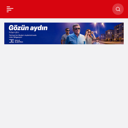
Kızıltepe’de deprem
bölgeleri için 20 TIR’a
yakın yardım toplandı