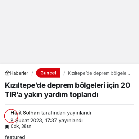
Güncel
Haberler
Kızıltepe’de deprem bölgeleri
için 20 TIR’a yakın yardım
Kızıltepe’de deprem bölgeleri için 20
toplandı
TIR’a yakın yardım toplandı
Halit Solhan
tarafından yayınlandı
8 Şubat 2023, 17:37
yayınlandı
0dk, 38sn