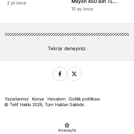
Milyon 450 Bin TL
heyecanını birlikte
2 yıl önce
Destek
10 ay önce
yaşadı
Tekrar deneyiniz.
Yazarlarımız
Künye
Hesabım
Gizlilik politikası
© Telif Hakkı 2026, Tüm Hakları Saklıdır.
Anasayfa