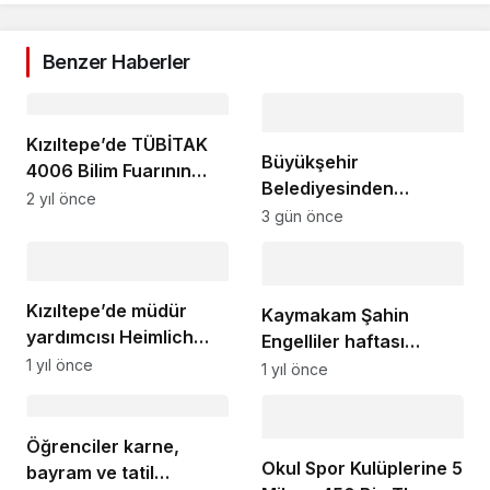
Benzer Haberler
Kızıltepe’de TÜBİTAK
Büyükşehir
4006 Bilim Fuarının
Belediyesinden
açılışı yapıldı
2 yıl önce
Okullarda Yaz Mesaisi
3 gün önce
Kızıltepe’de müdür
Kaymakam Şahin
yardımcısı Heimlich
Engelliler haftası
manevrasıyla
1 yıl önce
dolayısıyla Özel Eğitim
1 yıl önce
öğrencisinin hayatını
Anaokulunu ziyaret etti
kurtardı
Öğrenciler karne,
Okul Spor Kulüplerine 5
bayram ve tatil