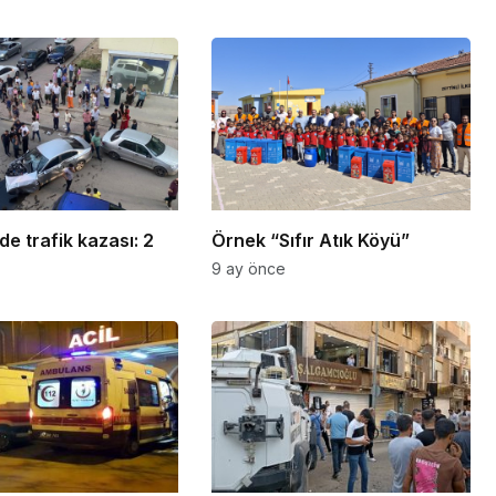
’de trafik kazası: 2
Örnek “Sıfır Atık Köyü”
9 ay önce