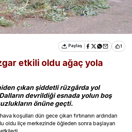
Paylaş
1
zgar etkili oldu ağaç yola
niden çıkan şiddetli rüzgârda yol
. Dalların devrildiği esnada yolun boş
uzlukların önüne geçti.
 hava koşulları dün gece çıkan fırtınanın ardından
tlu oldu ilçe merkezinde öğleden sonra başlayan
etkiledi.