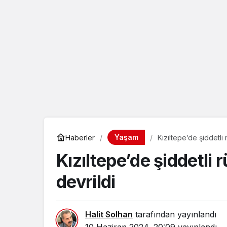
eçin.
Yaşam
Haberler
Kızıltepe’de şiddetli 
Kızıltepe’de şiddetli r
devrildi
Halit Solhan
tarafından yayınlandı