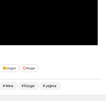
Üzgün
Kızgın
# fırtına
# Rüzgar
# yağmur