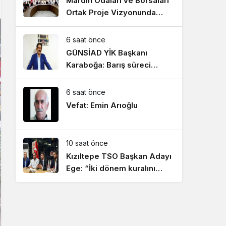
Mardin Odaları ve Borsaları
Ortak Proje Vizyonunda
Buluştu
6 saat önce
GÜNSİAD YİK Başkanı
Karaboğa: Barış süreci
ekonomik kazanımların
artmasını sağlayacak!
6 saat önce
Vefat: Emin Arıoğlu
10 saat önce
Kızıltepe TSO Başkan Adayı
Ege: “İki dönem kuralını
hayata geçireceğiz”