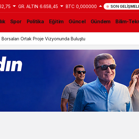
62,75
GR. ALTIN
6.658,45
BTC
0,000000
SON GELIŞMEL
lık
Spor
Politika
Eğitim
Güncel
Gündem
Bilim-Tekn
anı Karaboğa: Barış süreci ekonomik kazanımların artmasını sağlaya