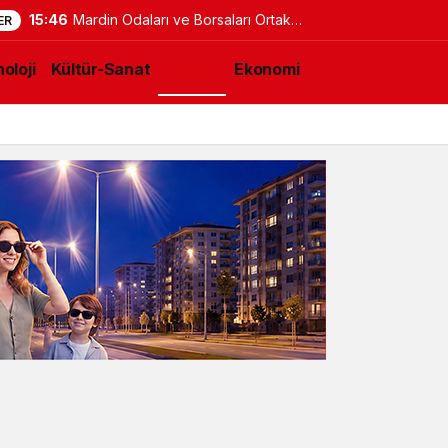
15:39
GÜNSİAD YİK Başkanı Karaboğa:
ER
Barış süreci ekonomik kazanımların
oloji
Kültür-Sanat
Yaşam
Ekonomi
artmasını sağlayacak!
cak!