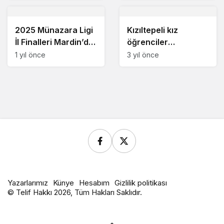
2025 Münazara Ligi
Kızıltepeli kız
İl Finalleri Mardin’de
öğrenciler
Gerçekleştirildi
hentbolda bölge
1 yıl önce
3 yıl önce
birincisi oldu
Yazarlarımız
Künye
Hesabım
Gizlilik politikası
© Telif Hakkı 2026, Tüm Hakları Saklıdır.