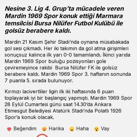
Nesine 3. Lig 4. Grup’ta mücadele veren
Mardin 1969 Spor konuk ettiği Marmara
temsilcisi Bursa Nilüfer Futbol Kulübü ile
golsüz berabere kaldı.
Mardin 21 Kasım Şehir Stadı’nda oynana müsabakada
gol sesi çıkmadı. Her iki takımın da gol atma girişimleri
sonuçsuz kalınca ilk yarı 0-0 tamamlandı. İkinci yarıda
Mardin 1969 Spor buluğu pozisyonları gole
çeviremeyince rakibi Bursa Nilüfer FK ile golsüz
berabere kaldı. Mardin 1969 Spor 3. haftanın sonunda
7 puanla 5. sırada bulunuyor.
Kırmızı lacivertliler ligin ilk iki haftasında 6 puan
toplayarak iyi bir başlangıç yapmıştı. Mardin 1969 Spor
28 Eylül Cumartesi günü saat 14.30’da Ankara
Etimesgut Belediyesi Atatürk Stadı’nda Polatlı 1926
Spor’a konuk olacak.
Beğendim
Harika
Haha
Vay