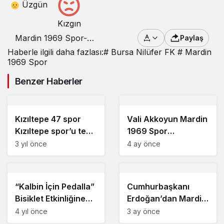
Üzgün
Kızgın
Mardin 1969 Spor-
Paylaş
Bursa Nilüfer FK: 0-0
Haberle ilgili daha fazlası:
# Bursa Nilüfer FK
# Mardin
1969 Spor
Benzer Haberler
Kızıltepe 47 spor
Vali Akkoyun Mardin
Kızıltepe spor’u tek
1969 Spor
golle yendi
Tesislerinde
3 yıl önce
4 ay önce
incelemelerde
bulundu
“Kalbin İçin Pedalla”
Cumhurbaşkanı
Bisiklet Etkinliğine
Erdoğan’dan Mardin
Düzenlendi
1969 spora tebrik
4 yıl önce
3 ay önce