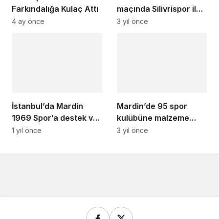
Farkındalığa Kulaç Attı
maçında Silivrispor ile
2-2 berabere kaldı
4 ay önce
3 yıl önce
İstanbul’da Mardin
Mardin’de 95 spor
1969 Spor’a destek ve
kulübüne malzeme
dayanışma gecesi
desteği verildi
1 yıl önce
3 yıl önce
düzenlendi