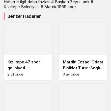
Haberle ilgili daha fazlası:
# Başkan Zeyni İpek
#
Ziyaret
Kızıltepe Belediyesi
# Mardin1969 spor
Benzer Haberler
Kızıltepe 47 spor
Mardin Eczacı Odası
galibiyeti
Bisiklet Turu: ‘Sağlık
koruyamadı: 2-1
İçin Pedal Çevir’
2 yıl önce
3 ay önce