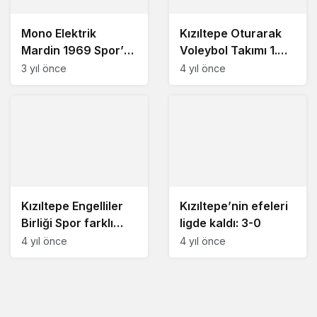
Mono Elektrik
Kızıltepe Oturarak
Mardin 1969 Spor’un
Voleybol Takımı 1.
sırt sponsorlu oldu
Etap Maçlarını
3 yıl önce
4 yıl önce
Tamamladı
Kızıltepe Engelliler
Kızıltepe’nin efeleri
Birliği Spor farklı
ligde kaldı: 3-0
kazandı: 43-71
4 yıl önce
4 yıl önce