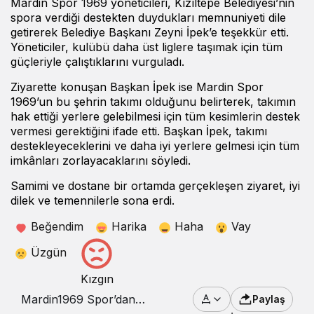
Mardin Spor 1969 yöneticileri, Kızıltepe Belediyesi’nin
spora verdiği destekten duydukları memnuniyeti dile
getirerek Belediye Başkanı Zeyni İpek’e teşekkür etti.
Yöneticiler, kulübü daha üst liglere taşımak için tüm
güçleriyle çalıştıklarını vurguladı.
Ziyarette konuşan Başkan İpek ise Mardin Spor
1969’un bu şehrin takımı olduğunu belirterek, takımın
hak ettiği yerlere gelebilmesi için tüm kesimlerin destek
vermesi gerektiğini ifade etti. Başkan İpek, takımı
destekleyeceklerini ve daha iyi yerlere gelmesi için tüm
imkânları zorlayacaklarını söyledi.
Samimi ve dostane bir ortamda gerçekleşen ziyaret, iyi
dilek ve temennilerle sona erdi.
Beğendim
Harika
Haha
Vay
Üzgün
Kızgın
Mardin1969 Spor’dan
Paylaş
Kızıltepe Belediyesi’ne