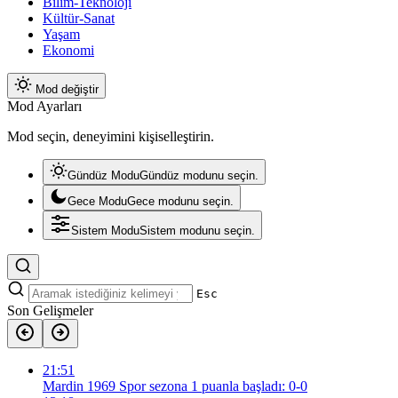
Bilim-Teknoloji
Kültür-Sanat
Yaşam
Ekonomi
Mod değiştir
Mod Ayarları
Mod seçin, deneyimini kişiselleştirin.
Gündüz Modu
Gündüz modunu seçin.
Gece Modu
Gece modunu seçin.
Sistem Modu
Sistem modunu seçin.
Esc
Son Gelişmeler
21:51
Mardin 1969 Spor sezona 1 puanla başladı: 0-0