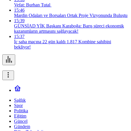
Vefat: Burhan Tutal
15:46
Mardin Odaları ve Borsaları Ortak Proje Vizyonunda Buluştu
15:39
GÜNSİAD YİK Başkanı Karaboğa: Barış süreci ekonomik
kazanımların artmasını sağlayacak!
15:37
İç saha maçına 22 gün kaldı 1.817 Kombine sahibini
bekliyor!
Sağlık
Spor
Politika
Eğitim
Güncel
Gündem