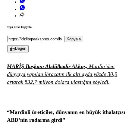
veya linki kopyala
Kopyala
Beğen
MARİŞ Başkanı Abdülkadir Akkuş,
Mardin’den
dünyaya yapılan ihracatın ilk altı ayda yüzde 30,9
artarak 532,7 milyon dolara ulaştığını söyledi.
“Mardinli üreticiler, dünyanın en büyük ithalatçısı
ABD’nin radarına girdi”