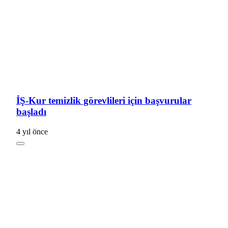
İŞ-Kur temizlik görevlileri için başvurular
başladı
4 yıl önce