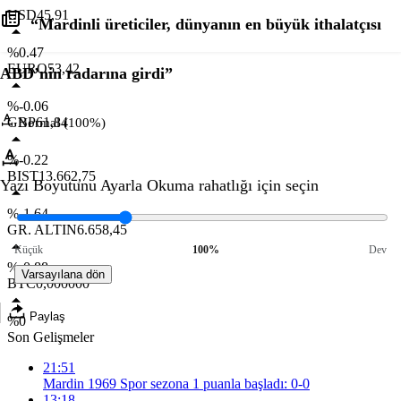
USD
45,91
“Mardinli üreticiler, dünyanın en büyük ithalatçısı
%0.47
EURO
53,42
ABD’nin radarına girdi”
%-0.06
GBP
61,84
Normal (100%)
%-0.22
BIST
13.662,75
Yazı Boyutunu Ayarla
Okuma rahatlığı için seçin
%-1.64
GR. ALTIN
6.658,45
Küçük
100%
Dev
%-0.88
Varsayılana dön
BTC
0,000000
Paylaş
%0
Son Gelişmeler
21:51
Mardin 1969 Spor sezona 1 puanla başladı: 0-0
13:18