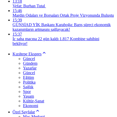
13:18
Vefat: Burhan Tutal
15:46
Mardin Odaları ve Borsaları Ortak Proje Vizyonunda Buluştu
15:39
GÜNSİAD YİK Başkanı Karaboğa: Barış süreci ekonomik
kazanımların artmasını sağlayacak!
15:37
İç saha maçına 22 gün kaldı 1.817 Kombine sahibini
bekliyor!
Kızıltepe Ekspres
Güncel
Gündem
Yazarlar
Güncel
Eğitim
Politika
Sağlık
Spor
Yaşam
Kültür-Sanat
Ekonomi
Özel Sayfalar
Maç Merkezi