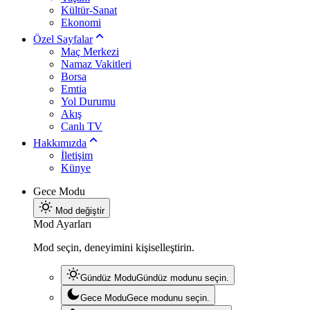
Kültür-Sanat
Ekonomi
Özel Sayfalar
Maç Merkezi
Namaz Vakitleri
Borsa
Emtia
Yol Durumu
Akış
Canlı TV
Hakkımızda
İletişim
Künye
Gece Modu
Mod değiştir
Mod Ayarları
Mod seçin, deneyimini kişiselleştirin.
Gündüz Modu
Gündüz modunu seçin.
Gece Modu
Gece modunu seçin.