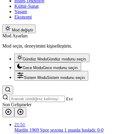
Bilim-Teknoloji
Kültür-Sanat
Yaşam
Ekonomi
Mod değiştir
Mod Ayarları
Mod seçin, deneyimini kişiselleştirin.
Gündüz Modu
Gündüz modunu seçin.
Gece Modu
Gece modunu seçin.
Sistem Modu
Sistem modunu seçin.
Esc
Son Gelişmeler
21:51
Mardin 1969 Spor sezona 1 puanla başladı: 0-0