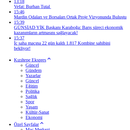
13:18
Vefat: Burhan Tutal
15:46
Mardin Odaları ve Borsaları Ortak Proje Vizyonunda Buluştu
15:39
GÜNSİAD YİK Başkanı Karaboğa: Barış süreci ekonomik
kazanımların artmasını sağlayacak!
15:37
İç saha maçına 22 gün kaldı 1.817 Kombine sahibini
bekliyor!
Kızıltepe Ekspres
Güncel
Gündem
Yazarlar
Güncel
Eğitim
Politika
Sağlık
Spor
Yaşam
Kültür-Sanat
Ekonomi
Özel Sayfalar
Maç Merkezi