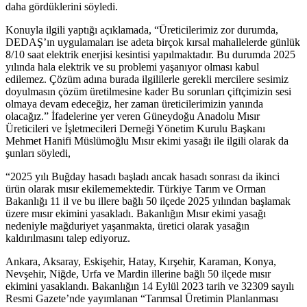
daha gördüklerini söyledi.
Konuyla ilgili yaptığı açıklamada, “Üreticilerimiz zor durumda,
DEDAŞ’ın uygulamaları ise adeta birçok kırsal mahallelerde günlük
8/10 saat elektrik enerjisi kesintisi yapılmaktadır. Bu durumda 2025
yılında hala elektrik ve su problemi yaşanıyor olması kabul
edilemez. Çözüm adına burada ilgililerle gerekli mercilere sesimiz
doyulmasın çözüm üretilmesine kader Bu sorunları çiftçimizin sesi
olmaya devam edeceğiz, her zaman üreticilerimizin yanında
olacağız.” İfadelerine yer veren Güneydoğu Anadolu Mısır
Üreticileri ve İşletmecileri Derneği Yönetim Kurulu Başkanı
Mehmet Hanifi Müslümoğlu Mısır ekimi yasağı ile ilgili olarak da
şunları söyledi,
“2025 yılı Buğday hasadı başladı ancak hasadı sonrası da ikinci
ürün olarak mısır ekilememektedir. Türkiye Tarım ve Orman
Bakanlığı 11 il ve bu illere bağlı 50 ilçede 2025 yılından başlamak
üzere mısır ekimini yasakladı. Bakanlığın Mısır ekimi yasağı
nedeniyle mağduriyet yaşanmakta, üretici olarak yasağın
kaldırılmasını talep ediyoruz.
Ankara, Aksaray, Eskişehir, Hatay, Kırşehir, Karaman, Konya,
Nevşehir, Niğde, Urfa ve Mardin illerine bağlı 50 ilçede mısır
ekimini yasaklandı. Bakanlığın 14 Eylül 2023 tarih ve 32309 sayılı
Resmi Gazete’nde yayımlanan “Tarımsal Üretimin Planlanması