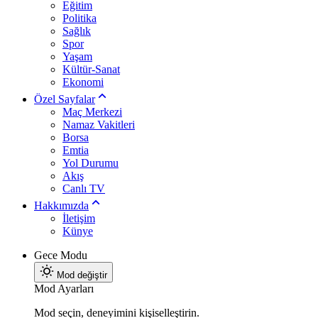
Eğitim
Politika
Sağlık
Spor
Yaşam
Kültür-Sanat
Ekonomi
Özel Sayfalar
Maç Merkezi
Namaz Vakitleri
Borsa
Emtia
Yol Durumu
Akış
Canlı TV
Hakkımızda
İletişim
Künye
Gece Modu
Mod değiştir
Mod Ayarları
Mod seçin, deneyimini kişiselleştirin.