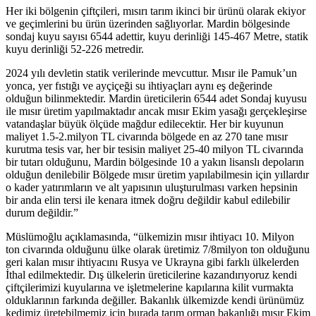
Her iki bölgenin çiftçileri, mısırı tarım ikinci bir ürünü olarak ekiyor
ve geçimlerini bu ürün üzerinden sağlıyorlar. Mardin bölgesinde
sondaj kuyu sayısı 6544 adettir, kuyu derinliği 145-467 Metre, statik
kuyu derinliği 52-226 metredir.
2024 yılı devletin statik verilerinde mevcuttur. Mısır ile Pamuk’un
yonca, yer fıstığı ve ayçiçeği su ihtiyaçları aynı eş değerinde
olduğun bilinmektedir. Mardin üreticilerin 6544 adet Sondaj kuyusu
ile mısır üretim yapılmaktadır ancak mısır Ekim yasağı gerçekleşirse
vatandaşlar büyük ölçüde mağdur edilecektir. Her bir kuyunun
maliyet 1.5-2.milyon TL civarında bölgede en az 270 tane mısır
kurutma tesis var, her bir tesisin maliyet 25-40 milyon TL civarında
bir tutarı olduğunu, Mardin bölgesinde 10 a yakın lisanslı depoların
olduğun denilebilir Bölgede mısır üretim yapılabilmesin için yıllardır
o kader yatırımların ve alt yapısının uluşturulması varken hepsinin
bir anda elin tersi ile kenara itmek doğru değildir kabul edilebilir
durum değildir.”
Müslümoğlu açıklamasında, “ülkemizin mısır ihtiyacı 10. Milyon
ton civarında olduğunu ülke olarak üretimiz 7/8milyon ton olduğunu
geri kalan mısır ihtiyacını Rusya ve Ukrayna gibi farklı ülkelerden
İthal edilmektedir. Dış ülkelerin üreticilerine kazandırıyoruz kendi
çiftçilerimizi kuyularına ve işletmelerine kapılarına kilit vurmakta
olduklarının farkında değiller. Bakanlık ülkemizde kendi ürünümüz
kedimiz üretebilmemiz için burada tarım orman bakanlığı mısır Ekim