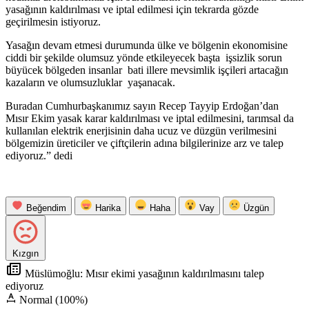
yasağının kaldırılması ve iptal edilmesi için tekrarda gözde
geçirilmesin istiyoruz.
Yasağın devam etmesi durumunda ülke ve bölgenin ekonomisine
ciddi bir şekilde olumsuz yönde etkileyecek başta işsizlik sorun
büyücek bölgeden insanlar bati illere mevsimlik işçileri artacağın
kazaların ve olumsuzluklar yaşanacak.
Buradan Cumhurbaşkanımız sayın Recep Tayyip Erdoğan’dan
Mısır Ekim yasak karar kaldırılması ve iptal edilmesini, tarımsal da
kullanılan elektrik enerjisinin daha ucuz ve düzgün verilmesini
bölgemizin üreticiler ve çiftçilerin adına bilgilerinize arz ve talep
ediyoruz.” dedi
Beğendim
Harika
Haha
Vay
Üzgün
Kızgın
Müslümoğlu: Mısır ekimi yasağının kaldırılmasını talep
ediyoruz
Normal (100%)