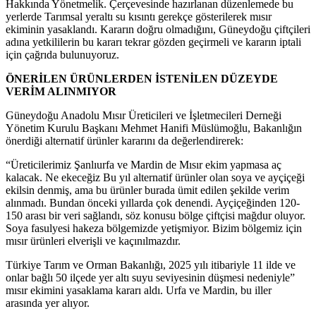
Hakkında Yönetmelik. Çerçevesinde hazırlanan düzenlemede bu
yerlerde Tarımsal yeraltı su kısıntı gerekçe gösterilerek mısır
ekiminin yasaklandı. Kararın doğru olmadığını, Güneydoğu çiftçileri
adına yetkililerin bu kararı tekrar gözden geçirmeli ve kararın iptali
için çağrıda bulunuyoruz.
ÖNERİLEN ÜRÜNLERDEN İSTENİLEN DÜZEYDE
VERİM ALINMIYOR
Güneydoğu Anadolu Mısır Üreticileri ve İşletmecileri Derneği
Yönetim Kurulu Başkanı Mehmet Hanifi Müslümoğlu, Bakanlığın
önerdiği alternatif ürünler kararını da değerlendirerek:
“Üreticilerimiz Şanlıurfa ve Mardin de Mısır ekim yapmasa aç
kalacak. Ne ekeceğiz Bu yıl alternatif ürünler olan soya ve ayçiçeği
ekilsin denmiş, ama bu ürünler burada ümit edilen şekilde verim
alınmadı. Bundan önceki yıllarda çok denendi. Ayçiçeğinden 120-
150 arası bir veri sağlandı, söz konusu bölge çiftçisi mağdur oluyor.
Soya fasulyesi hakeza bölgemizde yetişmiyor. Bizim bölgemiz için
mısır ürünleri elverişli ve kaçınılmazdır.
Türkiye Tarım ve Orman Bakanlığı, 2025 yılı itibariyle 11 ilde ve
onlar bağlı 50 ilçede yer altı suyu seviyesinin düşmesi nedeniyle”
mısır ekimini yasaklama kararı aldı. Urfa ve Mardin, bu iller
arasında yer alıyor.