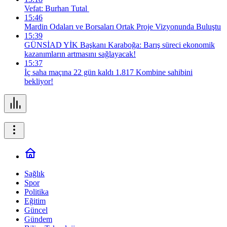
Vefat: Burhan Tutal
15:46
Mardin Odaları ve Borsaları Ortak Proje Vizyonunda Buluştu
15:39
GÜNSİAD YİK Başkanı Karaboğa: Barış süreci ekonomik
kazanımların artmasını sağlayacak!
15:37
İç saha maçına 22 gün kaldı 1.817 Kombine sahibini
bekliyor!
Sağlık
Spor
Politika
Eğitim
Güncel
Gündem