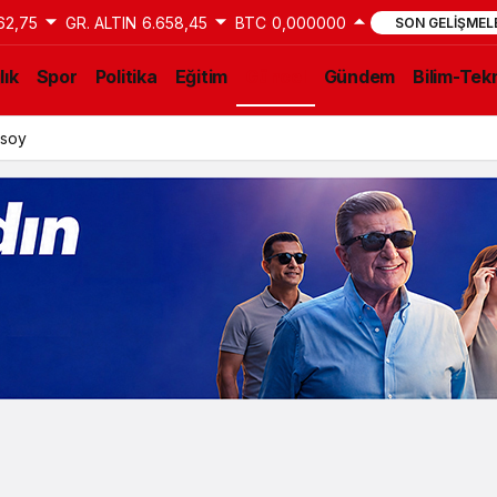
62,75
GR. ALTIN
6.658,45
BTC
0,000000
SON GELIŞMEL
lık
Spor
Politika
Eğitim
Güncel
Gündem
Bilim-Tekn
ksoy