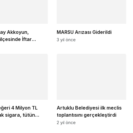
cay Akkoyun,
MARSU Arızası Giderildi
ilçesinde İftar
3 yıl önce
a katıldı
ğeri 4 Milyon TL
Artuklu Belediyesi ilk meclis
k sigara, tütün
toplantısını gerçekleştirdi
 ve nargile tütünü
2 yıl önce
ldi