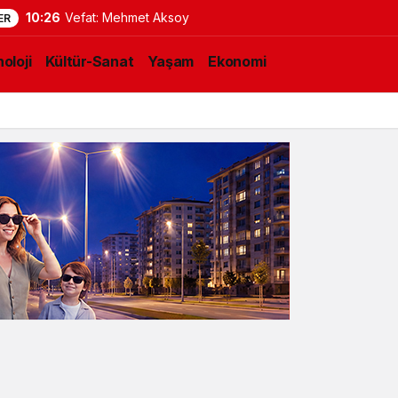
10:26
Vefat: Mehmet Aksoy
ER
oloji
Kültür-Sanat
Yaşam
Ekonomi