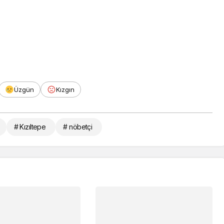
Üzgün
Kızgın
# Kızıltepe
# nöbetçi