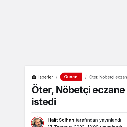
eçin.
Güncel
Haberler
Öter, Nöbetçi eczane 
Öter, Nöbetçi eczane s
istedi
Halit Solhan
tarafından yayınlandı