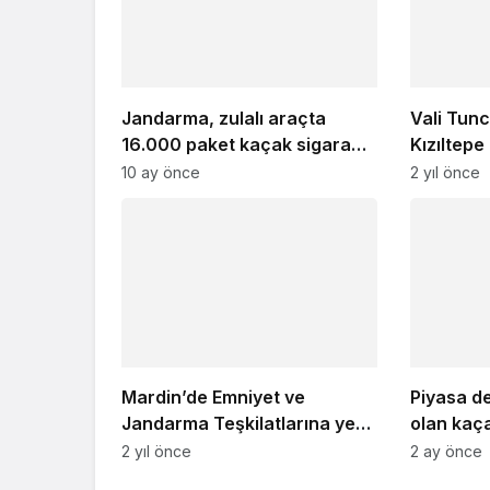
Jandarma, zulalı araçta
Vali Tun
16.000 paket kaçak sigara
Kızıltepe 
ele geçirdi
Programın
10 ay önce
2 yıl önce
Mardin’de Emniyet ve
Piyasa de
Jandarma Teşkilatlarına yeni
olan kaça
araç teslimi
mamulleri
2 yıl önce
2 ay önce
ele geçiri