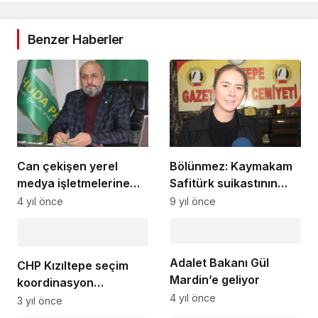
Benzer Haberler
Can çekişen yerel
Bölünmez: Kaymakam
medya işletmelerine
Safitürk suikastının
destek çağrısı
sorumlusu Kızıltepe’de
4 yıl önce
9 yıl önce
yakalandı
Adalet Bakanı Gül
CHP Kızıltepe seçim
Mardin’e geliyor
koordinasyon
4 yıl önce
merkezinin açılışı
3 yıl önce
yapıldı