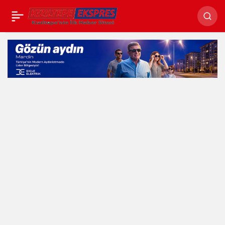
Partilerin Mardin
milletvekili aday
listesi