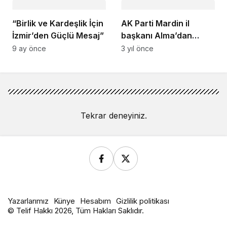
“Birlik ve Kardeşlik İçin
AK Parti Mardin il
İzmir’den Güçlü Mesaj”
başkanı Alma’dan
Bakan Işıkhan’a ziyaret
9 ay önce
3 yıl önce
Tekrar deneyiniz.
Yazarlarımız
Künye
Hesabım
Gizlilik politikası
© Telif Hakkı 2026, Tüm Hakları Saklıdır.