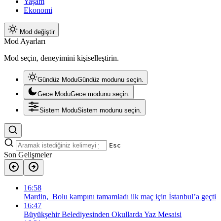
Yaşam
Ekonomi
Mod değiştir
Mod Ayarları
Mod seçin, deneyimini kişiselleştirin.
Gündüz Modu
Gündüz modunu seçin.
Gece Modu
Gece modunu seçin.
Sistem Modu
Sistem modunu seçin.
Esc
Son Gelişmeler
16:58
Mardin, Bolu kampını tamamladı ilk maç için İstanbul’a geçti
16:47
Büyükşehir Belediyesinden Okullarda Yaz Mesaisi