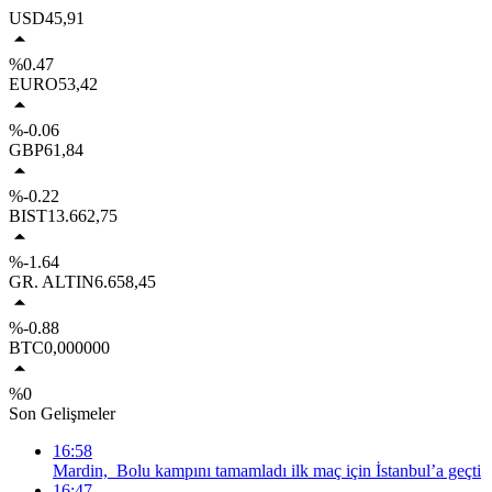
USD
45,91
%0.47
EURO
53,42
%-0.06
GBP
61,84
%-0.22
BIST
13.662,75
%-1.64
GR. ALTIN
6.658,45
%-0.88
BTC
0,000000
%0
Son Gelişmeler
16:58
Mardin, Bolu kampını tamamladı ilk maç için İstanbul’a geçti
16:47