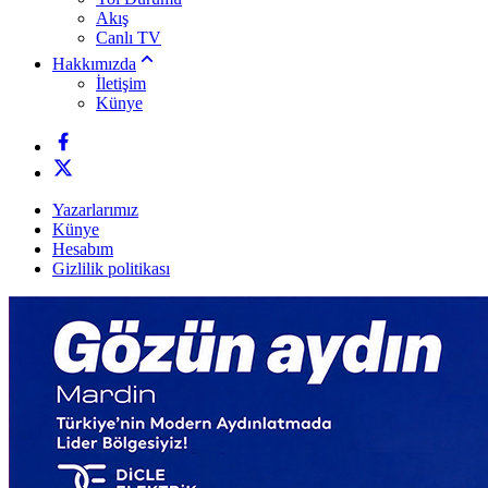
Akış
Canlı TV
Hakkımızda
İletişim
Künye
Yazarlarımız
Künye
Hesabım
Gizlilik politikası