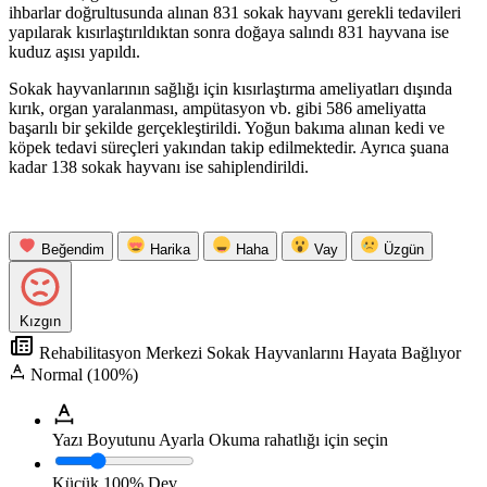
ihbarlar doğrultusunda alınan 831 sokak hayvanı gerekli tedavileri
yapılarak kısırlaştırıldıktan sonra doğaya salındı 831 hayvana ise
kuduz aşısı yapıldı.
Sokak hayvanlarının sağlığı için kısırlaştırma ameliyatları dışında
kırık, organ yaralanması, ampütasyon vb. gibi 586 ameliyatta
başarılı bir şekilde gerçekleştirildi. Yoğun bakıma alınan kedi ve
köpek tedavi süreçleri yakından takip edilmektedir. Ayrıca şuana
kadar 138 sokak hayvanı ise sahiplendirildi.
Beğendim
Harika
Haha
Vay
Üzgün
Kızgın
Rehabilitasyon Merkezi Sokak Hayvanlarını Hayata Bağlıyor
Normal (100%)
Yazı Boyutunu Ayarla
Okuma rahatlığı için seçin
Küçük
100%
Dev