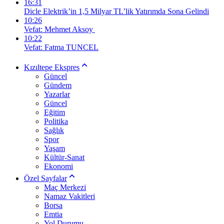
16:31
Dicle Elektrik’in 1,5 Milyar TL’lik Yatırımda Sona Gelindi
10:26
Vefat: Mehmet Aksoy
10:22
Vefat: Fatma TUNCEL
Kızıltepe Ekspres
Güncel
Gündem
Yazarlar
Güncel
Eğitim
Politika
Sağlık
Spor
Yaşam
Kültür-Sanat
Ekonomi
Özel Sayfalar
Maç Merkezi
Namaz Vakitleri
Borsa
Emtia
Yol Durumu