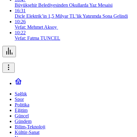
Büyükşehir Belediyesinden Okullarda Yaz Mesaisi
16:31
Dicle Elektrik’in 1,5 Milyar TL’lik Yatırımda Sona Gelindi
10:26
Vefat: Mehmet Aksoy
10:22
Vefat: Fatma TUNCEL
Sağlık
Spor
Politika
Eğitim
Güncel
Gündem
Bilim-Teknoloji
Kültür-Sanat