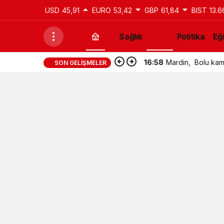
USD
45,91
EURO
53,42
GBP
61,84
BIST
13.6
Sağlık
Spor
Politika
Eğ
16:58
Mardin, Bolu kamp
SON GELIŞMELER