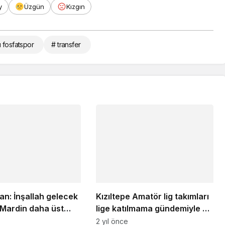
y
Üzgün
Kızgın
 fosfatspor
# transfer
an: İnşallah gelecek
Kızıltepe Amatör lig takımları
Mardin daha üst
lige katılmama gündemiyle bir
kar
araya geldi
2 yıl önce