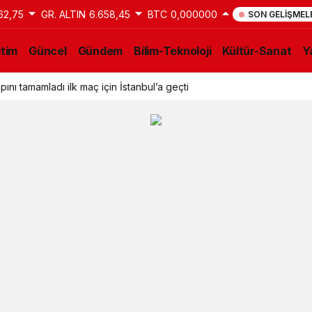
62,75
GR. ALTIN
6.658,45
BTC
0,000000
SON GELIŞMEL
itim
Güncel
Gündem
Bilim-Teknoloji
Kültür-Sanat
Y
ını tamamladı ilk maç için İstanbul’a geçti