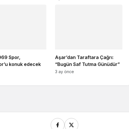
969 Spor,
Aşar’dan Taraftara Çağrı:
or’u konuk edecek
“Bugün Saf Tutma Günüdür”
3 ay önce