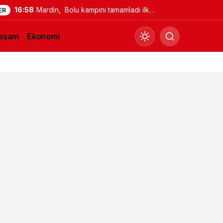
16:58
Mardin, Bolu kampını tamamladı ilk
ER
maç için İstanbul’a geçti
aşam
Ekonomi
Gündüz Modu
Gündüz modunu seçin.
Gece Modu
Gece modunu seçin.
Sistem Modu
Sistem modunu seçin.