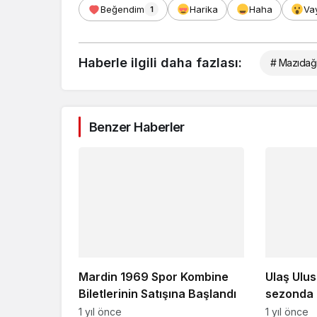
Beğendim
Harika
Haha
Va
1
Haberle ilgili daha fazlası:
# Mazıdağı
Benzer Haberler
Mardin 1969 Spor Kombine
Ulaş Ulus
Biletlerinin Satışına Başlandı
sezonda 
liglere çı
1 yıl önce
1 yıl önce