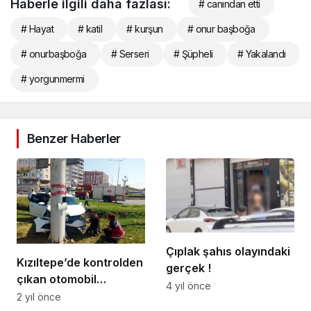
Haberle ilgili daha fazlası:
# canından etti
# Hayat
# katil
# kurşun
# onur başboğa
# onurbaşboğa
# Serseri
# Şüpheli
# Yakalandı
# yorgunmermi
Benzer Haberler
Çıplak şahıs olayındaki
Kızıltepe’de kontrolden
gerçek !
çıkan otomobil
4 yıl önce
refüjdeki direğe çarptı
2 yıl önce