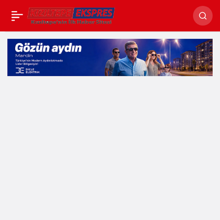
Seydayê Melle İsmail,
Paylaş
Vefat Etti