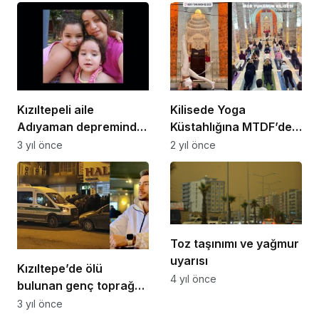
Kızıltepeli aile
Kilisede Yoga
Adıyaman depreminde
Küstahlığına MTDF’den
hayatlarını kaybetti
sert tepki
3 yıl önce
2 yıl önce
Toz taşınımı ve yağmur
uyarısı
Kızıltepe’de ölü
4 yıl önce
bulunan genç toprağa
verildi
3 yıl önce