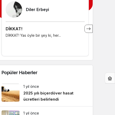
Diler Erbeyi
DİKKAT!
3 ARALIK
DİKKAT! Yas öyle bir şey ki, her...
3 ARALIK E
Birleşmiş...
Popüler Haberler
1 yıl önce
2025 yılı biçerdöver hasat
ücretleri belirlendi
1 yıl önce