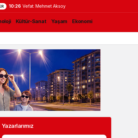
10:26
Vefat: Mehmet Aksoy
ER
oloji
Kültür-Sanat
Yaşam
Ekonomi
Yazarlarımız