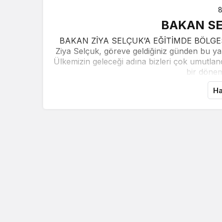
eçin.
8
BAKAN SE
BAKAN ZİYA SELÇUK’A EĞİTİMDE BÖLGESEL
Ziya Selçuk, göreve geldiğiniz günden bu yan
Ülkemizin geleceği adına bizleri çok umutlandı
bir dönem
Ha