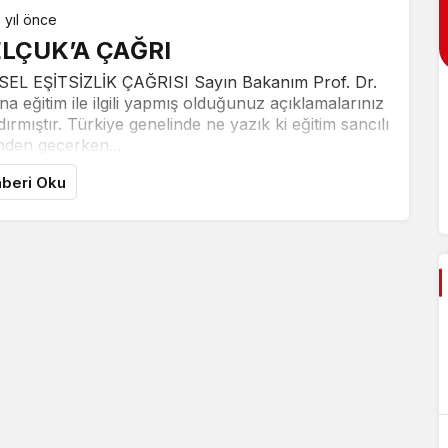
 yıl önce
LÇUK’A ÇAĞRI
 EŞİTSİZLİK ÇAĞRISI Sayın Bakanım Prof. Dr.
a eğitim ile ilgili yapmış olduğunuz açıklamalarınız
rmıştır. Türkiye genelinde ne yazık ki eğitim sancılı
den geçerken...
beri Oku