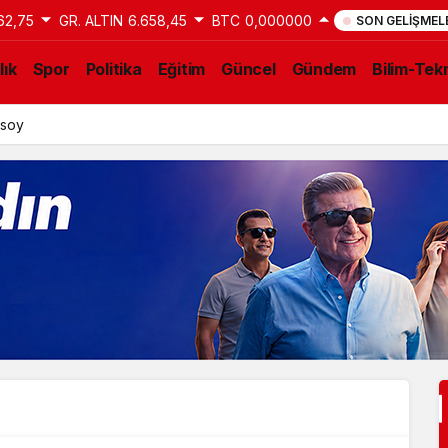
62,75
GR. ALTIN
6.658,45
BTC
0,000000
SON GELIŞMEL
lık
Spor
Politika
Eğitim
Güncel
Gündem
Bilim-Tekn
ksoy