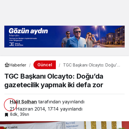
Güncel
Haberler
TGC Başkanı Olcayto: Doğu’da
gazetecilik yapmak iki defa
TGC Başkanı Olcayto: Doğu’da
zor
gazetecilik yapmak iki defa zor
Halit Solhan
tarafından yayınlandı
21 Haziran 2014, 17:14
yayınlandı
8dk, 39sn