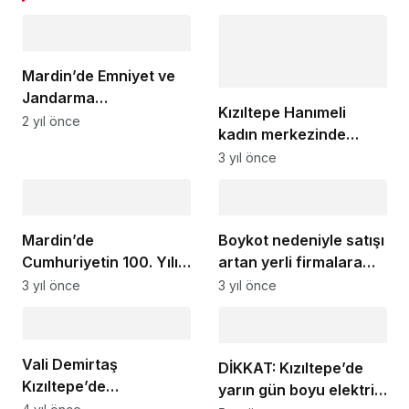
Mardin’de Emniyet ve
Jandarma
Kızıltepe Hanımeli
Teşkilatlarına yeni araç
2 yıl önce
kadın merkezinde
teslimi
depremzedeler için
3 yıl önce
üretime devam ediliyor
Mardin’de
Boykot nedeniyle satışı
Cumhuriyetin 100. Yılı
artan yerli firmalara
Resepsiyonu ve Fener
indirim çağrısı
3 yıl önce
3 yıl önce
Alay Düzenlendi
Vali Demirtaş
DİKKAT: Kızıltepe’de
Kızıltepe’de
yarın gün boyu elektrik
incelemelerde bulundu