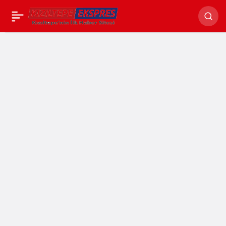
TGC Başkanı Olcayto:
Paylaş
Doğu’da gazetecilik
yapmak iki defa zor