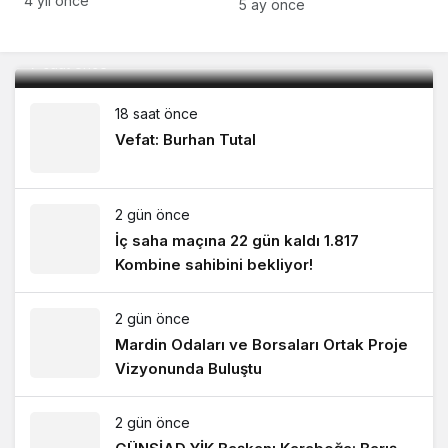
4 yıl önce
kesintisi uygulanacak!
5 ay önce
Mardin 1969 Spor sezona 1 puanla başladı: 0-0
7 saat önce
18 saat önce
Vefat: Burhan Tutal
2 gün önce
İç saha maçına 22 gün kaldı 1.817
Kombine sahibini bekliyor!
2 gün önce
Mardin Odaları ve Borsaları Ortak Proje
Vizyonunda Buluştu
2 gün önce