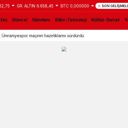
62,75
GR. ALTIN
6.658,45
BTC
0,000000
SON GELIŞMEL
itim
Güncel
Gündem
Bilim-Teknoloji
Kültür-Sanat
Y
 Ümraniyespor maçının hazırlıklarını sürdürdü