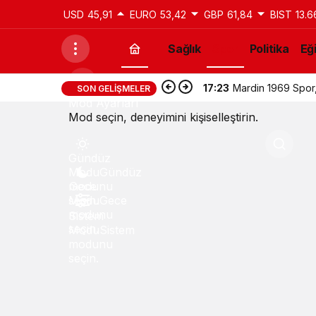
USD
45,91
EURO
53,42
GBP
61,84
BIST
13.6
Sağlık
Spor
Politika
Eğ
17:23
Mardin 1969 Spor,
SON GELIŞMELER
Mod Ayarları
Mod seçin, deneyimini kişiselleştirin.
Gündüz
Modu
Gündüz
modunu
Gece
seçin.
Modu
Gece
modunu
Sistem
seçin.
Modu
Sistem
modunu
seçin.