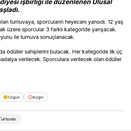
iyesi işbirliği ile düzenlenen Ulusal
şladı.
n turnuvaya, sporcuların heyecanı yansıdı. 12 yaş
olmak üzere sporcular 3 farklı kategoride yarışacak.
oyunu ile turnuva sonuçlanacak.
 ödüller sahiplerini bulacak. Her kategoride ilk üç
dalya verilecek. Sporculara verilecek olan ödüller
Üzgün
Kızgın
Turnuvası