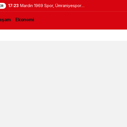
17:23
Mardin 1969 Spor, Ümraniyespor
ER
maçının hazırlıklarını sürdürdü
aşam
Ekonomi