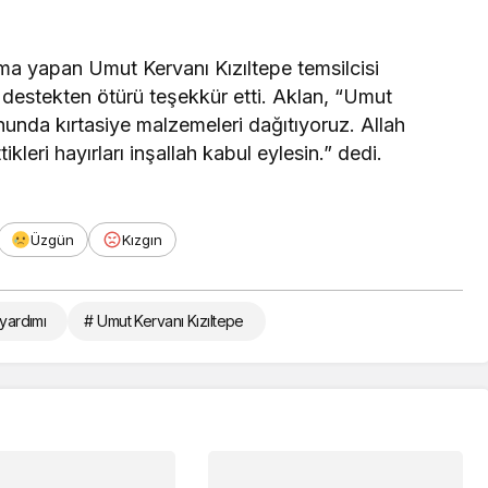
klama yapan Umut Kervanı Kızıltepe temsilcisi
 destekten ötürü teşekkür etti. Aklan, “Umut
nunda kırtasiye malzemeleri dağıtıyoruz. Allah
ikleri hayırları inşallah kabul eylesin.” dedi.
Üzgün
Kızgın
 yardımı
# Umut Kervanı Kızıltepe