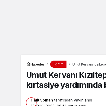
eçin.
Eğitim
Haberler
Umut Kervanı Kızıltepe
Umut Kervanı Kızıltepe
kırtasiye yardımında
Halit Solhan
tarafından yayınlandı