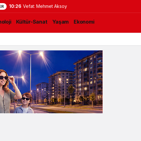
10:26
Vefat: Mehmet Aksoy
ER
oloji
Kültür-Sanat
Yaşam
Ekonomi