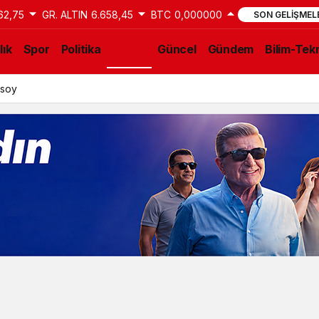
62,75
GR. ALTIN
6.658,45
BTC
0,000000
SON GELIŞMEL
lık
Spor
Politika
Eğitim
Güncel
Gündem
Bilim-Tekn
ksoy