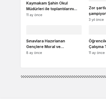
Kaymakam Şahin Okul
Zor şartl
Müdürleri ile toplantılarını
şampiyon
sürdürüyor
11 ay önce
3 yıl önce
Sınavlara Hazırlanan
Öğrencile
Gençlere Moral ve
Çalışma T
Motivasyon Etkinliği
8 ay önce
11 ay önce