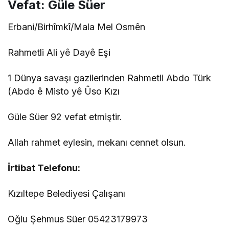
Vefat: Güle Süer
Erbani/Birhîmkî/Mala Mel Osmên
Rahmetli Ali yê Dayê Eşi
1 Dünya savaşı gazilerinden Rahmetli Abdo Türk
(Abdo ê Misto yê Ûso Kızı
Güle Süer 92 vefat etmiştir.
Allah rahmet eylesin, mekanı cennet olsun.
İrtibat Telefonu:
Kızıltepe Belediyesi Çalışanı
Oğlu Şehmus Süer 05423179973