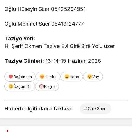
Oğlu Hüseyin Süer 05425204951
Oğlu Mehmet Süer 05413124777
Taziye Yeri:
H. Şerif Ökmen Taziye Evi Girê Birê Yolu üzeri
Taziye Günleri:
13-14-15 Haziran 2026
Beğendim
Harika
Haha
Vay
Üzgün
Kızgın
1
Haberle ilgili daha fazlası:
# Güle Süer