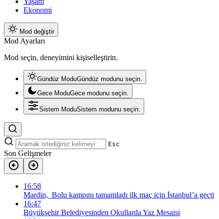
Yaşam
Ekonomi
Mod değiştir
Mod Ayarları
Mod seçin, deneyimini kişiselleştirin.
Gündüz Modu
Gündüz modunu seçin.
Gece Modu
Gece modunu seçin.
Sistem Modu
Sistem modunu seçin.
Esc
Son Gelişmeler
16:58
Mardin, Bolu kampını tamamladı ilk maç için İstanbul’a geçti
16:47
Büyükşehir Belediyesinden Okullarda Yaz Mesaisi