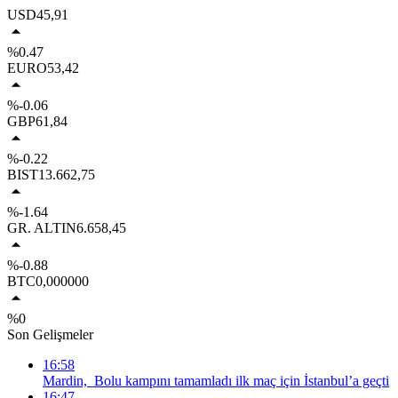
USD
45,91
%0.47
EURO
53,42
%-0.06
GBP
61,84
%-0.22
BIST
13.662,75
%-1.64
GR. ALTIN
6.658,45
%-0.88
BTC
0,000000
%0
Son Gelişmeler
16:58
Mardin, Bolu kampını tamamladı ilk maç için İstanbul’a geçti
16:47