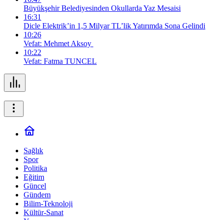
Büyükşehir Belediyesinden Okullarda Yaz Mesaisi
16:31
Dicle Elektrik’in 1,5 Milyar TL’lik Yatırımda Sona Gelindi
10:26
Vefat: Mehmet Aksoy
10:22
Vefat: Fatma TUNCEL
Sağlık
Spor
Politika
Eğitim
Güncel
Gündem
Bilim-Teknoloji
Kültür-Sanat