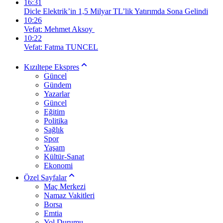
16:31
Dicle Elektrik’in 1,5 Milyar TL’lik Yatırımda Sona Gelindi
10:26
Vefat: Mehmet Aksoy
10:22
Vefat: Fatma TUNCEL
Kızıltepe Ekspres
Güncel
Gündem
Yazarlar
Güncel
Eğitim
Politika
Sağlık
Spor
Yaşam
Kültür-Sanat
Ekonomi
Özel Sayfalar
Maç Merkezi
Namaz Vakitleri
Borsa
Emtia
Yol Durumu