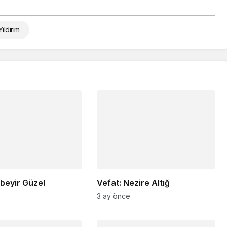
ıldırım
beyir Güzel
Vefat: Nezire Altığ
3 ay önce