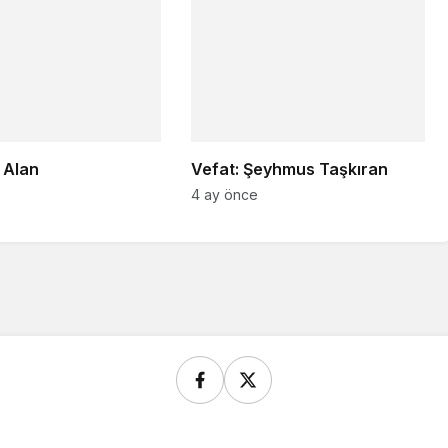
i Alan
Vefat: Şeyhmus Taşkıran
4 ay önce