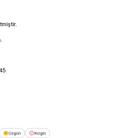
miştir.
.
 45
Üzgün
Kızgın