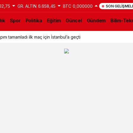
62,75
GR. ALTIN
6.658,45
BTC
0,000000
SON GELIŞMEL
lık
Spor
Politika
Eğitim
Güncel
Gündem
Bilim-Tekn
ını tamamladı ilk maç için İstanbul’a geçti