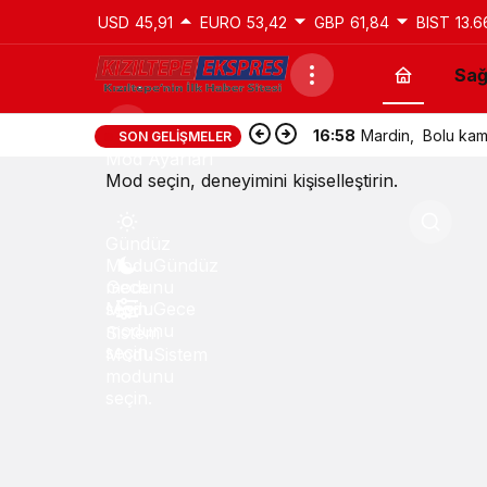
USD
45,91
EURO
53,42
GBP
61,84
BIST
13.6
Sağ
16:58
Mardin, Bolu kamp
SON GELIŞMELER
Mod Ayarları
Mod seçin, deneyimini kişiselleştirin.
Gündüz
Modu
Gündüz
modunu
Gece
seçin.
Modu
Gece
modunu
Sistem
seçin.
Modu
Sistem
modunu
seçin.