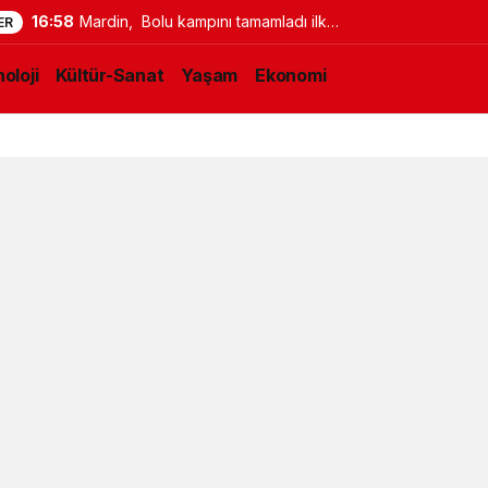
16:58
Mardin, Bolu kampını tamamladı ilk
ER
maç için İstanbul’a geçti
oloji
Kültür-Sanat
Yaşam
Ekonomi