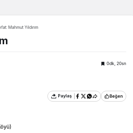
fat: Mahmut Yıldırım
ım
0dk, 20sn
Paylaş
Beğen
Köyü)