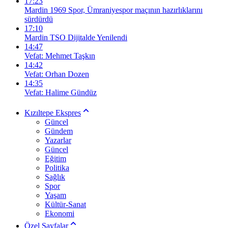
17:23
Mardin 1969 Spor, Ümraniyespor maçının hazırlıklarını
sürdürdü
17:10
Mardin TSO Dijitalde Yenilendi
14:47
Vefat: Mehmet Taşkın
14:42
Vefat: Orhan Dozen
14:35
Vefat: Halime Gündüz
Kızıltepe Ekspres
Güncel
Gündem
Yazarlar
Güncel
Eğitim
Politika
Sağlık
Spor
Yaşam
Kültür-Sanat
Ekonomi
Özel Sayfalar