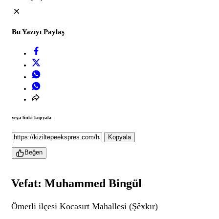
Bu Yazıyı Paylaş
veya linki kopyala
Kopyala
Beğen
Vefat: Muhammed Bingül
Ömerli ilçesi Kocasırt Mahallesi (Şêxkır)