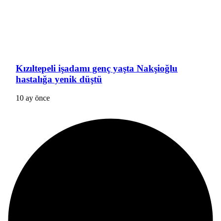
Kızıltepeli işadamı genç yaşta Nakşioğlu
hastalığa yenik düştü
10 ay önce