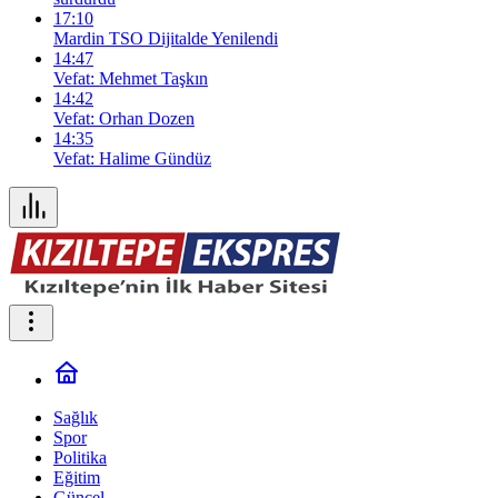
17:10
Mardin TSO Dijitalde Yenilendi
14:47
Vefat: Mehmet Taşkın
14:42
Vefat: Orhan Dozen
14:35
Vefat: Halime Gündüz
Sağlık
Spor
Politika
Eğitim
Güncel