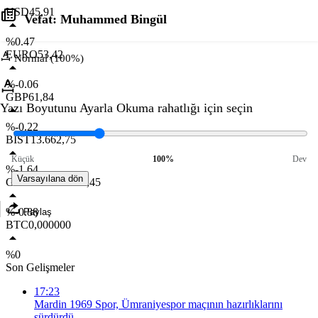
USD
45,91
Vefat: Muhammed Bingül
%0.47
EURO
53,42
Normal (100%)
%-0.06
GBP
61,84
Yazı Boyutunu Ayarla
Okuma rahatlığı için seçin
%-0.22
BIST
13.662,75
Küçük
100%
Dev
%-1.64
Varsayılana dön
GR. ALTIN
6.658,45
%-0.88
Paylaş
BTC
0,000000
%0
Son Gelişmeler
17:23
Mardin 1969 Spor, Ümraniyespor maçının hazırlıklarını
sürdürdü