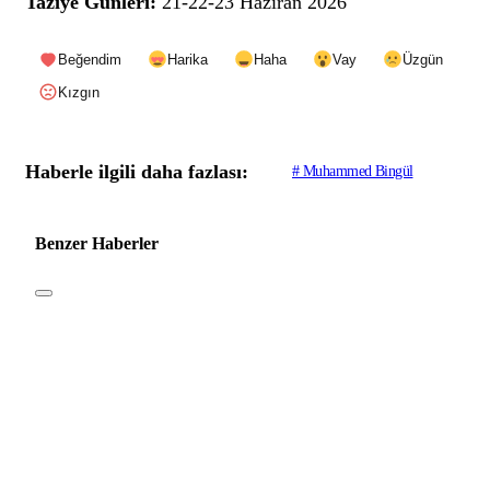
Taziye Günleri:
21-22-23 Haziran 2026
Beğendim
Harika
Haha
Vay
Üzgün
Kızgın
Haberle ilgili daha fazlası:
# Muhammed Bingül
Benzer Haberler