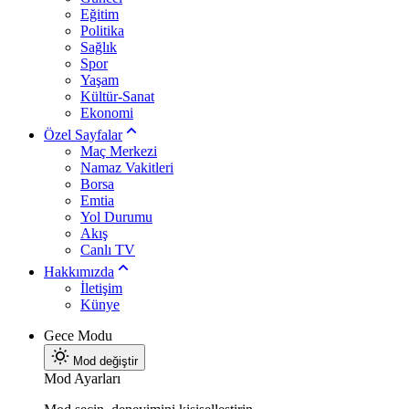
Eğitim
Politika
Sağlık
Spor
Yaşam
Kültür-Sanat
Ekonomi
Özel Sayfalar
Maç Merkezi
Namaz Vakitleri
Borsa
Emtia
Yol Durumu
Akış
Canlı TV
Hakkımızda
İletişim
Künye
Gece Modu
Mod değiştir
Mod Ayarları