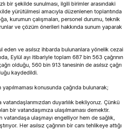
zlı bir şekilde sunulması, ilgili birimler arasındaki
şekilde yürütülmesi amacıyla düzenlenen toplantında
a, kurumun çalışmaları, personel durumu, teknik
n sorunlar ve çözüm önerileri hakkında sunum yaparak
ul eden ve asılsız ihbarda bulunanlara yönelik cezai
tıda, Eylül ayı itibariyle toplam 687 bin 563 çağrının
 çağrı olduğu, 560 bin 913 tanesinin de asılsız çağrı
duğu kaydedildi.
rın yapılmaması konusunda çağrıda bulunarak;
a vatandaşlarımızdan duyarlılık bekliyoruz. Çünkü
ı olan bir vatandaşımıza ulaşılmaması demektir.
an vatandaşa ulaşmayı engelliyor hem de sağlık,
tırıyor. Her asılsız çağrının bir canı tehlikeye attığı