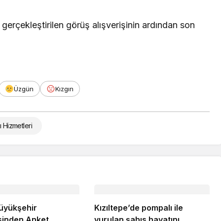
 gerçekleştirilen görüş alışverişinin ardından son
Üzgün
Kızgın
ı Hizmetleri
üyükşehir
Kızıltepe’de pompalı ile
sinden Anket
vurulan şahıs hayatını