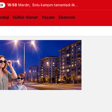
16:58
Mardin, Bolu kampını tamamladı ilk
ER
maç için İstanbul’a geçti
oloji
Kültür-Sanat
Yaşam
Ekonomi