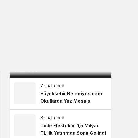
Mardin, Bolu kampını tamamladı ilk
maç için İstanbul’a geçti
5 saat önce
7 saat önce
Büyükşehir Belediyesinden
Okullarda Yaz Mesaisi
8 saat önce
Dicle Elektrik’in 1,5 Milyar
TL’lik Yatırımda Sona Gelindi