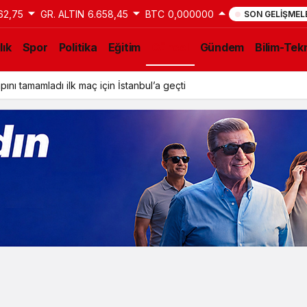
62,75
GR. ALTIN
6.658,45
BTC
0,000000
SON GELIŞMEL
lık
Spor
Politika
Eğitim
Güncel
Gündem
Bilim-Tekn
ını tamamladı ilk maç için İstanbul’a geçti