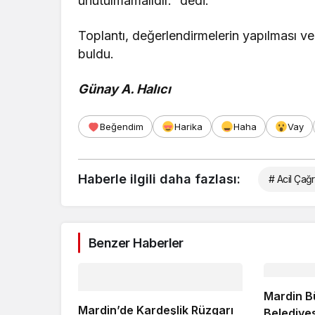
unutulmamalıdır.” dedi.
Toplantı, değerlendirmelerin yapılması ve
buldu.
Günay A. Halıcı
Beğendim
Harika
Haha
Vay
Haberle ilgili daha fazlası:
# Acil Çağr
Benzer Haberler
Mardin B
Mardin’de Kardeşlik Rüzgarı
Belediye