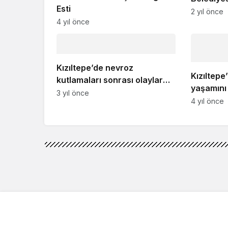
Esti
Çalışmas
2 yıl önce
4 yıl önce
Kızıltepe’de nevroz
Kızıltepe
kutlamaları sonrası olaylar
yaşamını
çıktı
3 yıl önce
4 yıl önce