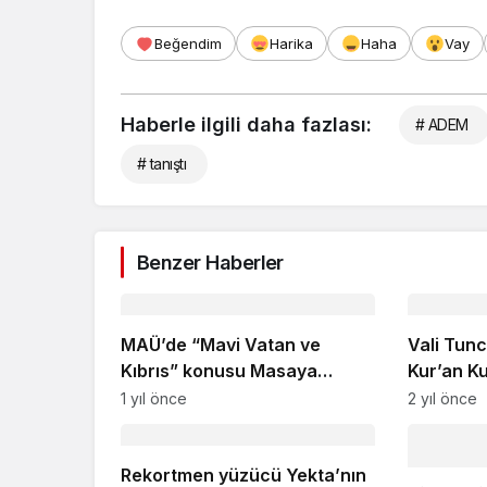
Beğendim
Harika
Haha
Vay
Haberle ilgili daha fazlası:
# ADEM
# tanıştı
Benzer Haberler
MAÜ’de “Mavi Vatan ve
Vali Tun
Kıbrıs” konusu Masaya
Kur’an Kur
Yatırıldı
1 yıl önce
2 yıl önce
Rekortmen yüzücü Yekta’nın