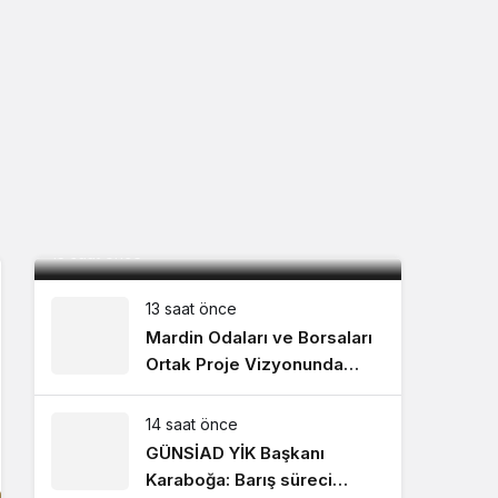
İç saha maçına 22 gün kaldı 1.817
Kombine sahibini bekliyor!
13 saat önce
13 saat önce
Mardin Odaları ve Borsaları
Ortak Proje Vizyonunda
Buluştu
14 saat önce
GÜNSİAD YİK Başkanı
Karaboğa: Barış süreci