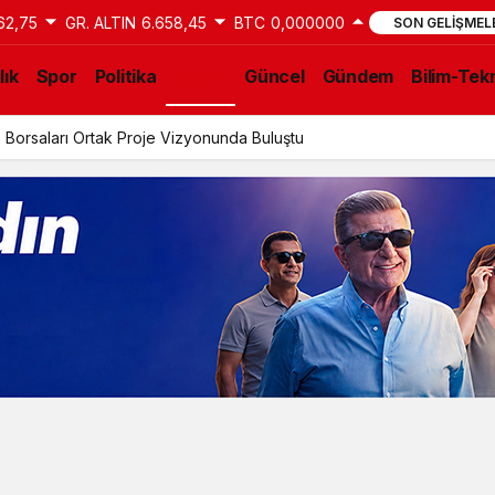
62,75
GR. ALTIN
6.658,45
BTC
0,000000
SON GELIŞMEL
lık
Spor
Politika
Eğitim
Güncel
Gündem
Bilim-Tekn
 Borsaları Ortak Proje Vizyonunda Buluştu