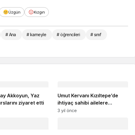
Üzgün
Kızgın
# Ana
# karneyle
# öğrencileri
# sınıf
cay Akkoyun, Yaz
Umut Kervanı Kızıltepe’de
slarını ziyaret etti
ihtiyaç sahibi ailelere
kırtasiye yardımında
3 yıl önce
bulunuyor