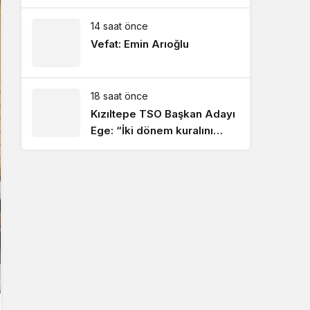
ekonomik kazanımların
artmasını sağlayacak!
14 saat önce
Vefat: Emin Arıoğlu
18 saat önce
Kızıltepe TSO Başkan Adayı
Ege: “İki dönem kuralını
hayata geçireceğiz”