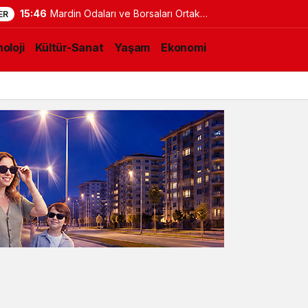
15:46
Mardin Odaları ve Borsaları Ortak
ER
Proje Vizyonunda Buluştu
oloji
Kültür-Sanat
Yaşam
Ekonomi