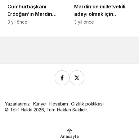
Cumhurbaşkanı
Mardin’de milletvekili
Erdoğan’ın Mardin
adayı olmak için
programı belli oldu
başvurular devam
3 yıl önce
3 yıl önce
ediyor
Yazarlarımız
Künye
Hesabım
Gizlilik politikası
© Telif Hakkı 2026, Tüm Hakları Saklıdır.
Anasayfa