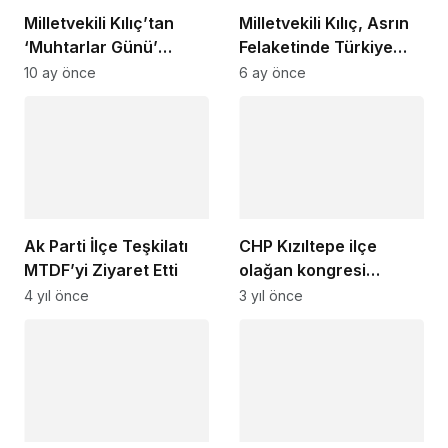
Milletvekili Kılıç’tan
Milletvekili Kılıç, Asrın
‘Muhtarlar Günü’
Felaketinde Türkiye
mesajı
Tek Yürek Oldu
10 ay önce
6 ay önce
Ak Parti İlçe Teşkilatı
CHP Kızıltepe ilçe
MTDF’yi Ziyaret Etti
olağan kongresi
gerçekleştirildi
4 yıl önce
3 yıl önce