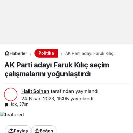
Politika
Haberler
AK Parti adayı Faruk Kılıç
seçim çalışmalarını
AK Parti adayı Faruk Kılıç seçim
yoğunlaştırdı
çalışmalarını yoğunlaştırdı
Halit Solhan
tarafından yayınlandı
24 Nisan 2023, 15:08
yayınlandı
1dk, 37sn
Paylaş
Beğen