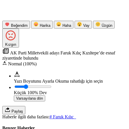
Beğendim
Harika
Haha
Vay
Üzgün
Kızgın
AK Parti Milletvekili adayı Faruk Kılıç Kızıltepe’de esnaf
ziyaretinde bulundu
Normal (100%)
Yazı Boyutunu Ayarla
Okuma rahatlığı için seçin
Küçük
100%
Dev
Varsayılana dön
Paylaş
Haberle ilgili daha fazlası:
# Faruk Kılıç_
Benzer Haberler