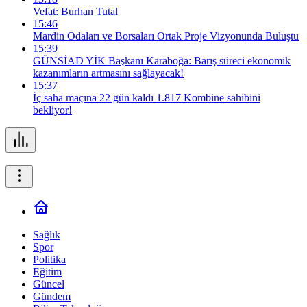
Vefat: Burhan Tutal
15:46
Mardin Odaları ve Borsaları Ortak Proje Vizyonunda Buluştu
15:39
GÜNSİAD YİK Başkanı Karaboğa: Barış süreci ekonomik
kazanımların artmasını sağlayacak!
15:37
İç saha maçına 22 gün kaldı 1.817 Kombine sahibini
bekliyor!
Sağlık
Spor
Politika
Eğitim
Güncel
Gündem