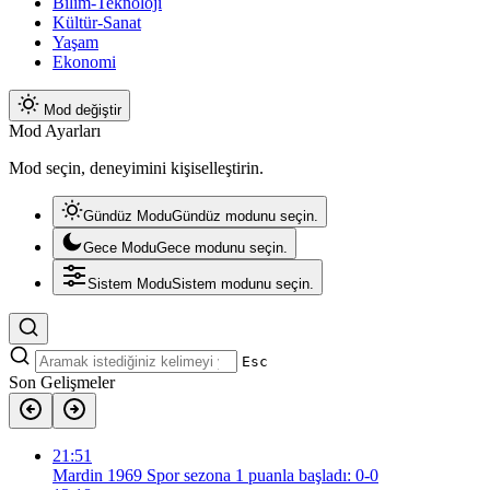
Bilim-Teknoloji
Kültür-Sanat
Yaşam
Ekonomi
Mod değiştir
Mod Ayarları
Mod seçin, deneyimini kişiselleştirin.
Gündüz Modu
Gündüz modunu seçin.
Gece Modu
Gece modunu seçin.
Sistem Modu
Sistem modunu seçin.
Esc
Son Gelişmeler
21:51
Mardin 1969 Spor sezona 1 puanla başladı: 0-0