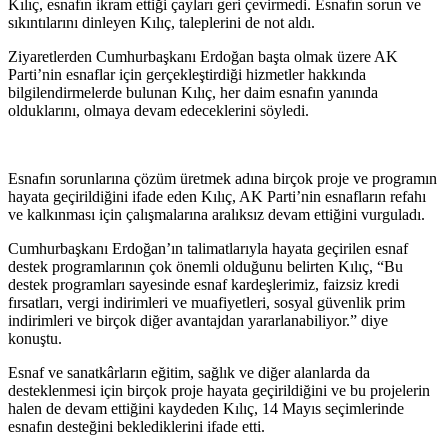
Kılıç, esnafın ikram ettiği çayları geri çevirmedi. Esnafın sorun ve
sıkıntılarını dinleyen Kılıç, taleplerini de not aldı.
Ziyaretlerden Cumhurbaşkanı Erdoğan başta olmak üzere AK
Parti’nin esnaflar için gerçekleştirdiği hizmetler hakkında
bilgilendirmelerde bulunan Kılıç, her daim esnafın yanında
olduklarını, olmaya devam edeceklerini söyledi.
Esnafın sorunlarına çözüm üretmek adına birçok proje ve programın
hayata geçirildiğini ifade eden Kılıç, AK Parti’nin esnafların refahı
ve kalkınması için çalışmalarına aralıksız devam ettiğini vurguladı.
Cumhurbaşkanı Erdoğan’ın talimatlarıyla hayata geçirilen esnaf
destek programlarının çok önemli olduğunu belirten Kılıç, “Bu
destek programları sayesinde esnaf kardeşlerimiz, faizsiz kredi
fırsatları, vergi indirimleri ve muafiyetleri, sosyal güvenlik prim
indirimleri ve birçok diğer avantajdan yararlanabiliyor.” diye
konuştu.
Esnaf ve sanatkârların eğitim, sağlık ve diğer alanlarda da
desteklenmesi için birçok proje hayata geçirildiğini ve bu projelerin
halen de devam ettiğini kaydeden Kılıç, 14 Mayıs seçimlerinde
esnafın desteğini beklediklerini ifade etti.