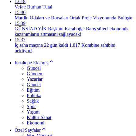
13:18
Vefat: Burhan Tutal
15:46
Mardin Odaları ve Borsaları Ortak Proje Vizyonunda Buluştu
15:39
GÜNSİAD YİK Başkanı Karaboğa: Barış süreci ekonomik
kazanımların artmasını sağlayacak!
15:37
İç saha maçına 22 gün kaldı 1.817 Kombine sahibini
bekliyor!
Kızıltepe Ekspres
Güncel
Gündem
Yazarlar
Güncel
Eğitim
Politika
Sağlık
Spor
Yaşam
Kültür-Sanat
Ekonomi
Özel Sayfalar
Maç Merkezi