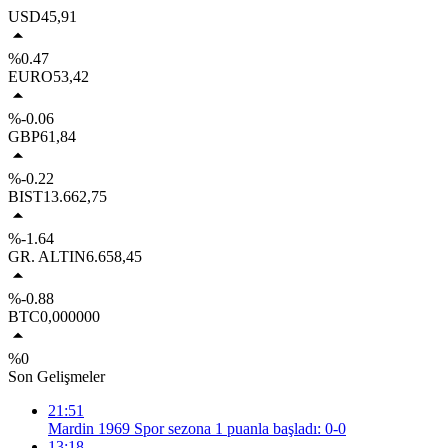
USD
45,91
%0.47
EURO
53,42
%-0.06
GBP
61,84
%-0.22
BIST
13.662,75
%-1.64
GR. ALTIN
6.658,45
%-0.88
BTC
0,000000
%0
Son Gelişmeler
21:51
Mardin 1969 Spor sezona 1 puanla başladı: 0-0
13:18