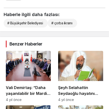
Haberle ilgili daha fazlası:
# Büyükşehir Belediyesi
# çorba ikramı
Benzer Haberler
Vali Demirtaş: “Daha
Şeyh Selahattin
yaşanılabilir bir Mardin
Seydaoğlu hayatını
için çalışıyoruz”
kaybetti
4 yıl önce
4 yıl önce