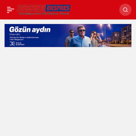
Mardin’de Gençlik ve
Paylaş
Spor Altın Çağını
Yaşıyor!