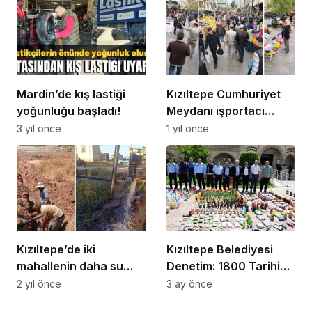
Mardin’de kış lastiği
Kızıltepe Cumhuriyet
yoğunluğu başladı!
Meydanı işportacı
işgalinde
3 yıl önce
1 yıl önce
Kızıltepe’de iki
Kızıltepe Belediyesi
mahallenin daha su
Denetim: 1800 Tarihi
sorunu çözüldü
Geçmiş Ürün Ele
2 yıl önce
3 ay önce
Geçirildi