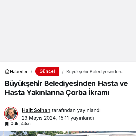
Güncel
Haberler
Büyükşehir Belediyesinden
Hasta ve Hasta Yakınlarına
Büyükşehir Belediyesinden Hasta ve
Çorba İkramı
Hasta Yakınlarına Çorba İkramı
Halit Solhan
tarafından yayınlandı
23 Mayıs 2024, 15:11
yayınlandı
0dk, 43sn