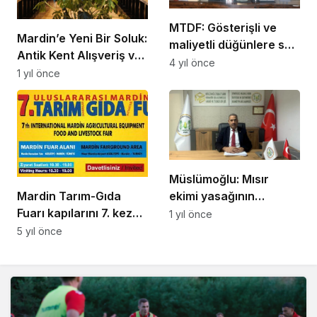
MTDF: Gösterişli ve
Mardin’e Yeni Bir Soluk:
maliyetli düğünlere son
Antik Kent Alışveriş ve
verelim
4 yıl önce
Yaşam Merkezi
1 yıl önce
Müslümoğlu: Mısır
ekimi yasağının
Mardin Tarım-Gıda
kaldırılmasını talep
Fuarı kapılarını 7. kez
1 yıl önce
ediyoruz
açacak
5 yıl önce