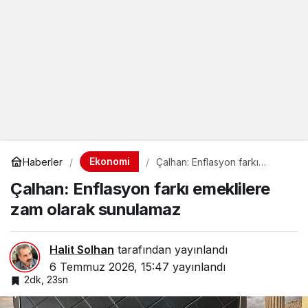
Ekonomi
Haberler
Çalhan: Enflasyon farkı
emeklilere zam olarak
Çalhan: Enflasyon farkı emeklilere
sunulamaz
zam olarak sunulamaz
Halit Solhan
tarafından yayınlandı
6 Temmuz 2026, 15:47
yayınlandı
2dk, 23sn