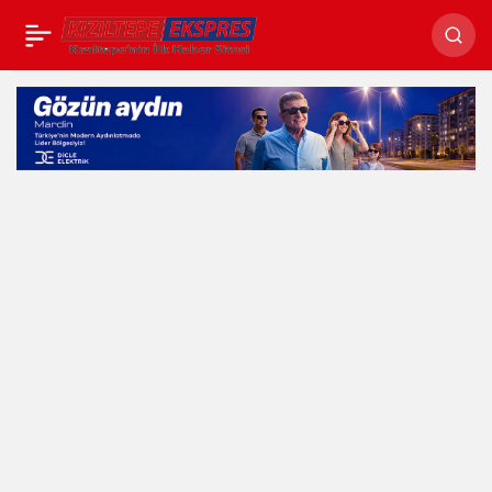
‘Yükselen Kadınlar
Paylaş
Girişimcilik Eğitim
Tırı’ Mardin’de