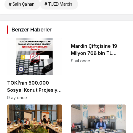
# Salih Çalhan
# TÜED Mardin
Benzer Haberler
Mardin Çiftçisine 19
Milyon 768 bin TL
Hububat Desteği
9 yıl önce
TOKİ’nin 500.000
Sosyal Konut Projesiyle
ilgili dolandırıcılık
9 ay önce
girişimi uyarısı!