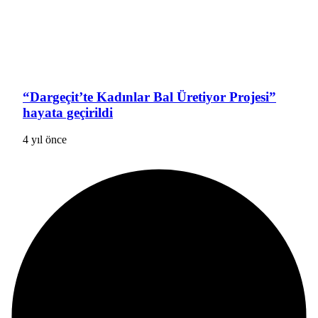
“Dargeçit’te Kadınlar Bal Üretiyor Projesi”
hayata geçirildi
4 yıl önce