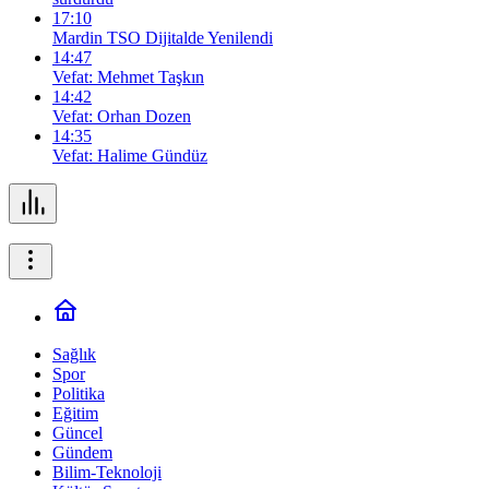
17:10
Mardin TSO Dijitalde Yenilendi
14:47
Vefat: Mehmet Taşkın
14:42
Vefat: Orhan Dozen
14:35
Vefat: Halime Gündüz
Sağlık
Spor
Politika
Eğitim
Güncel
Gündem
Bilim-Teknoloji