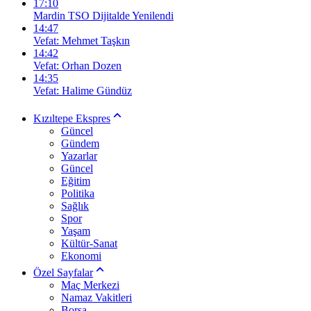
17:10
Mardin TSO Dijitalde Yenilendi
14:47
Vefat: Mehmet Taşkın
14:42
Vefat: Orhan Dozen
14:35
Vefat: Halime Gündüz
Kızıltepe Ekspres
Güncel
Gündem
Yazarlar
Güncel
Eğitim
Politika
Sağlık
Spor
Yaşam
Kültür-Sanat
Ekonomi
Özel Sayfalar
Maç Merkezi
Namaz Vakitleri
Borsa