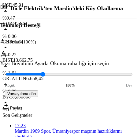
USD
45,91
Dicle Elektrik’ten Mardin’deki Köy Okullarına
%0.47
EURO
53,42
Teknoloji Desteği
%-0.06
GBP
61,84
Normal (100%)
%-0.22
BIST
13.662,75
Yazı Boyutunu Ayarla
Okuma rahatlığı için seçin
%-1.64
GR. ALTIN
6.658,45
Küçük
100%
Dev
%-0.88
Varsayılana dön
BTC
0,000000
Paylaş
%0
Son Gelişmeler
17:23
Mardin 1969 Spor, Ümraniyespor maçının hazırlıklarını
sürdürdü