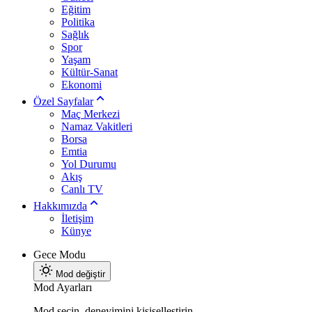
Eğitim
Politika
Sağlık
Spor
Yaşam
Kültür-Sanat
Ekonomi
Özel Sayfalar
Maç Merkezi
Namaz Vakitleri
Borsa
Emtia
Yol Durumu
Akış
Canlı TV
Hakkımızda
İletişim
Künye
Gece Modu
Mod değiştir
Mod Ayarları
Mod seçin, deneyimini kişiselleştirin.