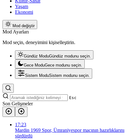
Kültür-Sanat
Yaşam
Ekonomi
Mod değiştir
Mod Ayarları
Mod seçin, deneyimini kişiselleştirin.
Gündüz Modu
Gündüz modunu seçin.
Gece Modu
Gece modunu seçin.
Sistem Modu
Sistem modunu seçin.
Esc
Son Gelişmeler
17:23
Mardin 1969 Spor, Ümraniyespor maçının hazırlıklarını
sürdürdü