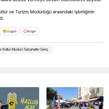
ltür ve Turizm Müdürlüğü arasındaki işbirliğinin
dı.
Üzgün
Kızgın
ır Kültür Müdürü Sabahattin Genç