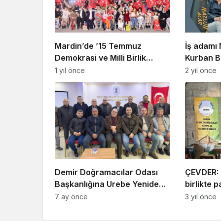
Mardin’de ’15 Temmuz
İş adamı
Demokrasi ve Milli Birlik
Kurban B
Günü’ programı düzenlendi
1 yıl önce
2 yıl önce
Demir Doğramacılar Odası
ÇEVDER: 
Başkanlığına Urebe Yeniden
birlikte 
Seçildi
korunmas
7 ay önce
3 yıl önce
varlıklard