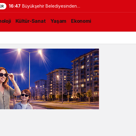
16:47
Büyükşehir Belediyesinden
ER
Okullarda Yaz Mesaisi
oloji
Kültür-Sanat
Yaşam
Ekonomi