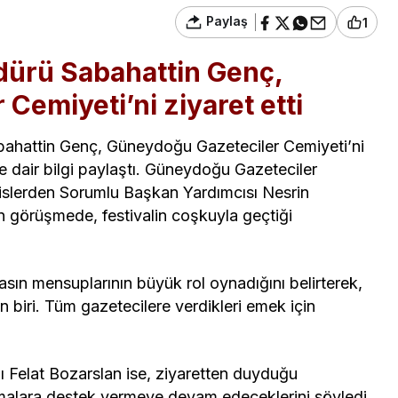
Paylaş
1
üdürü Sabahattin Genç,
Cemiyeti’ni ziyaret etti
abahattin Genç, Güneydoğu Gazeteciler Cemiyeti’ni
ne dair bilgi paylaştı. Güneydoğu Gazeteciler
islerden Sorumlu Başkan Yardımcısı Nesrin
 görüşmede, festivalin coşkuyla geçtiği
asın mensuplarının büyük rol oynadığını belirterek,
 biri. Tüm gazetecilere verdikleri emek için
Felat Bozarslan ise, ziyaretten duyduğu
şmalara destek vermeye devam edeceklerini söyledi.