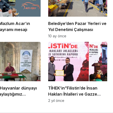
 Mazlum Acar’ın
Belediye’den Pazar Yerleri ve
ayramı mesajı
Yol Denetimi Çalışması
10 ay önce
Hayvanlar dünyayı
TİHEK’in”Filistin’de İnsan
paylaştığımız
Hakları İhlalleri ve Gazze
ı gereken
Soykırımı Raporu” kamuoyu
2 yıl önce
ır!
ile paylaşıldı