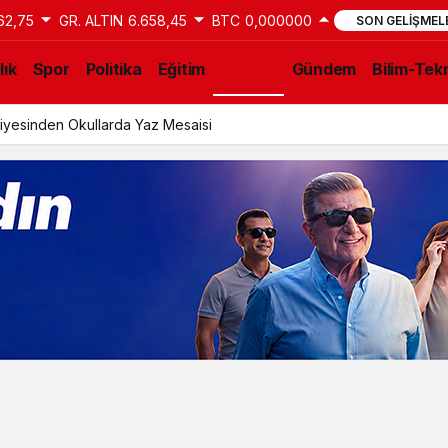
62,75
GR. ALTIN
6.658,45
BTC
0,000000
SON GELIŞMEL
lık
Spor
Politika
Eğitim
Güncel
Gündem
Bilim-Tekn
iyesinden Okullarda Yaz Mesaisi