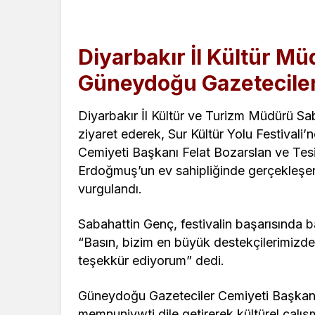
Diyarbakır İl Kültür M
Güneydoğu Gazeteciler 
Diyarbakır İl Kültür ve Turizm Müdürü S
ziyaret ederek, Sur Kültür Yolu Festivali’
Cemiyeti Başkanı Felat Bozarslan ve Tes
Erdoğmuş’un ev sahipliğinde gerçekleşen
vurgulandı.
Sabahattin Genç, festivalin başarısında b
“Basın, bizim en büyük destekçilerimizden
teşekkür ediyorum” dedi.
Güneydoğu Gazeteciler Cemiyeti Başkanı 
memnuniywti dile getirerek kültürel çalı