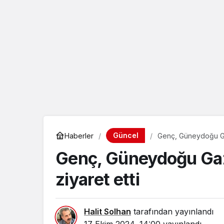
eçin.
Güncel
Haberler
Genç, Güneydoğu Gaz
Genç, Güneydoğu Gaz
ziyaret etti
Halit Solhan
tarafından yayınlandı