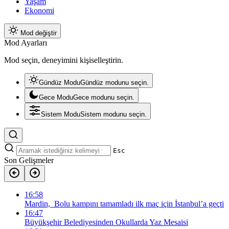
Yaşam
Ekonomi
Mod değiştir
Mod Ayarları
Mod seçin, deneyimini kişiselleştirin.
Gündüz Modu
Gündüz modunu seçin.
Gece Modu
Gece modunu seçin.
Sistem Modu
Sistem modunu seçin.
Esc
Son Gelişmeler
16:58
Mardin, Bolu kampını tamamladı ilk maç için İstanbul’a geçti
16:47
Büyükşehir Belediyesinden Okullarda Yaz Mesaisi