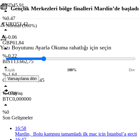
USD
45,91
Gençlik Merkezleri bölge finalleri Mardin’de başladı
%0.47
EURO
53,42
Normal (100%)
%-0.06
GBP
61,84
Yazı Boyutunu Ayarla
Okuma rahatlığı için seçin
%-0.22
BIST
13.662,75
Küçük
100%
Dev
%-1.64
Varsayılana dön
GR. ALTIN
6.658,45
%-0.88
Paylaş
BTC
0,000000
%0
Son Gelişmeler
16:58
Mardin, Bolu kampını tamamladı ilk maç için İstanbul’a geçti
16:47