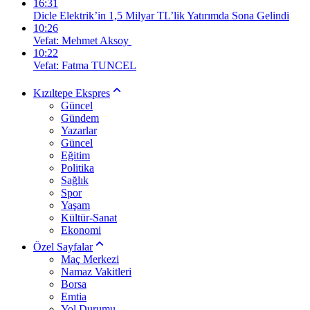
16:31
Dicle Elektrik’in 1,5 Milyar TL’lik Yatırımda Sona Gelindi
10:26
Vefat: Mehmet Aksoy
10:22
Vefat: Fatma TUNCEL
Kızıltepe Ekspres
Güncel
Gündem
Yazarlar
Güncel
Eğitim
Politika
Sağlık
Spor
Yaşam
Kültür-Sanat
Ekonomi
Özel Sayfalar
Maç Merkezi
Namaz Vakitleri
Borsa
Emtia
Yol Durumu