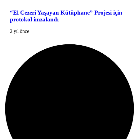
“El Cezeri Yaşayan Kütüphane” Projesi için
protokol imzalandı
2 yıl önce