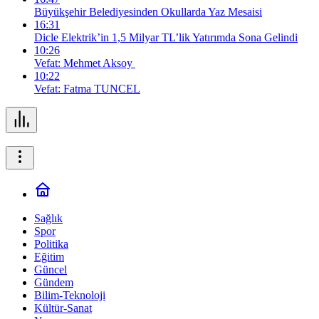
Büyükşehir Belediyesinden Okullarda Yaz Mesaisi
16:31
Dicle Elektrik’in 1,5 Milyar TL’lik Yatırımda Sona Gelindi
10:26
Vefat: Mehmet Aksoy
10:22
Vefat: Fatma TUNCEL
Sağlık
Spor
Politika
Eğitim
Güncel
Gündem
Bilim-Teknoloji
Kültür-Sanat