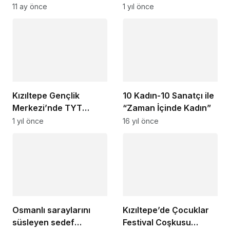
Liselerde Öğrencilere
Şampiyonası Mardin’de
11 ay önce
1 yıl önce
Yönelik Etkinlik
yapıldı
Kızıltepe Gençlik
10 Kadın-10 Sanatçı ile
Merkezi’nde TYT
“Zaman İçinde Kadın”
Provası Başladı
1 yıl önce
16 yıl önce
Osmanlı saraylarını
Kızıltepe’de Çocuklar
süsleyen sedef
Festival Coşkusu