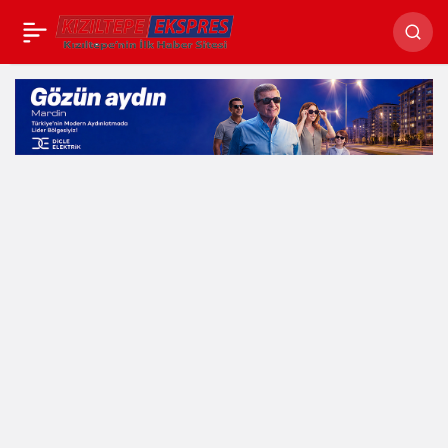
Mardin ovasında
Paylaş
mısır ekimi başladı