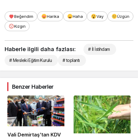
Beğendim
Harika
Haha
Vay
Üzgün
Kızgın
Haberle ilgili daha fazlası:
# İl İstihdam
# Mesleki Eğitim Kurulu
# toplantı
Benzer Haberler
Vali Demirtaş’tan KDV