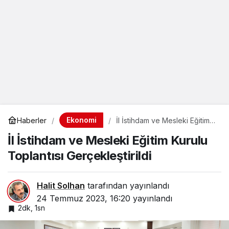
Ekonomi
Haberler
İl İstihdam ve Mesleki Eğitim
Kurulu Toplantısı
İl İstihdam ve Mesleki Eğitim Kurulu
Gerçekleştirildi
Toplantısı Gerçekleştirildi
Halit Solhan
tarafından yayınlandı
24 Temmuz 2023, 16:20
yayınlandı
2dk, 1sn