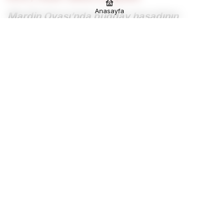
Anasayfa
Mardin Ovası’nda buğday hasadının
ardından ikinci ürün olarak mısır ekimine
başladı. Yaklaşık 800 bin dönüme ekilmesi
öngörülen mısırda 1 milyon ton rekolte
bekleniyor.
Mezopotamya bölgesinde bulunan ve geniş tarım
arazileri ile verimli topraklara sahip Mardin
Ovasında, yaklaşık 3 milyon dekar tarım alanının 2
milyon dekarında ekimi yapılan buğdayda hasat
çalışmaları bitti. Buğday hasadının ardından ikinci
ürün olarak mısır ekiliyor. Tarımın lokomotif sektör
olduğu Mardin’in Kızıltepe ilçesinde hasadın bittiği
alanlarda tarlalarını süren çiftçiler, ikinci ürün olarak
mısır ekimine başladı. Yaklaşık 800 bin dönüme
ekilmesi öngörülen mısırda 1 milyon ton rekolte
bekleniyor.