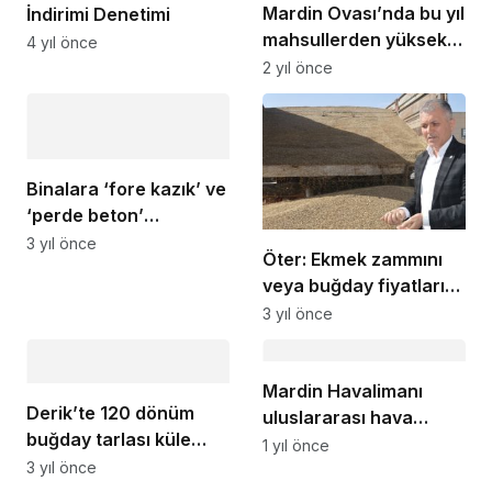
Mardin Ovası’nda bu yıl
İndirimi Denetimi
mahsullerden yüksek
4 yıl önce
verim bekleniyor
2 yıl önce
Binalara ‘fore kazık’ ve
‘perde beton’
zorunluluğu getirilmeli
3 yıl önce
Öter: Ekmek zammını
veya buğday fiyatlarını
gözden geçirin
3 yıl önce
Mardin Havalimanı
Derik’te 120 dönüm
uluslararası hava
buğday tarlası küle
hudut kapısı ilan edildi
1 yıl önce
döndü
3 yıl önce