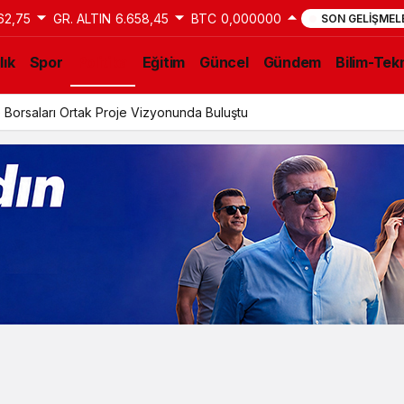
62,75
GR. ALTIN
6.658,45
BTC
0,000000
SON GELIŞMEL
lık
Spor
Politika
Eğitim
Güncel
Gündem
Bilim-Tekn
 Borsaları Ortak Proje Vizyonunda Buluştu