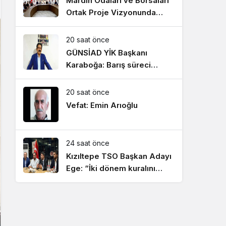
Mardin Odaları ve Borsaları
Ortak Proje Vizyonunda
Buluştu
20 saat önce
GÜNSİAD YİK Başkanı
Karaboğa: Barış süreci
ekonomik kazanımların
artmasını sağlayacak!
20 saat önce
Vefat: Emin Arıoğlu
24 saat önce
Kızıltepe TSO Başkan Adayı
Ege: “İki dönem kuralını
hayata geçireceğiz”