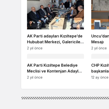
AK Parti adayları Kızıltepe’de
Uncu’dan
Hububat Merkezi, Galericiler
Mesajı
Sitesi ile Sanayi Sitesi
2 yıl önce
2 yıl önce
esnafıyla buluştu
AK Parti Kızıltepe Belediye
CHP Kızıl
Meclisi ve Kontenjan Adayları
başkanlar
Belli Oldu!
2 yıl önce
12 ay önce