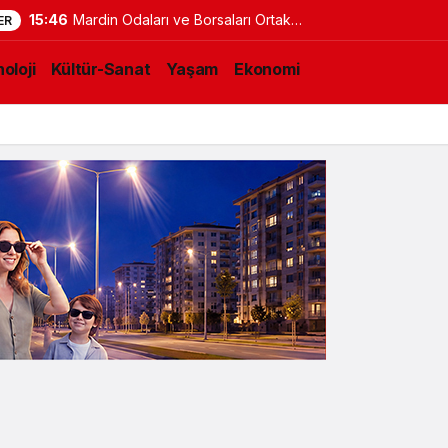
15:46
Mardin Odaları ve Borsaları Ortak
ER
Proje Vizyonunda Buluştu
oloji
Kültür-Sanat
Yaşam
Ekonomi