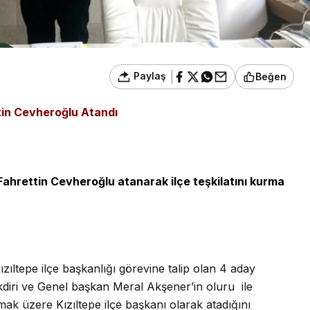
Paylaş
Beğen
ttin Cevheroğlu Atandı
e Fahrettin Cevheroğlu atanarak ilçe teşkilatını kurma
zıltepe ilçe başkanlığı görevine talip olan 4 aday
kdiri ve Genel başkan Meral Akşener’in oluru ile
mak üzere Kızıltepe ilçe başkanı olarak atadığını