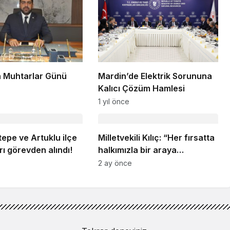
 Muhtarlar Günü
Mardin’de Elektrik Sorununa
Kalıcı Çözüm Hamlesi
1 yıl önce
tepe ve Artuklu ilçe
Milletvekili Kılıç: “Her fırsatta
ı görevden alındı!
halkımızla bir araya
geliyoruz”
2 ay önce