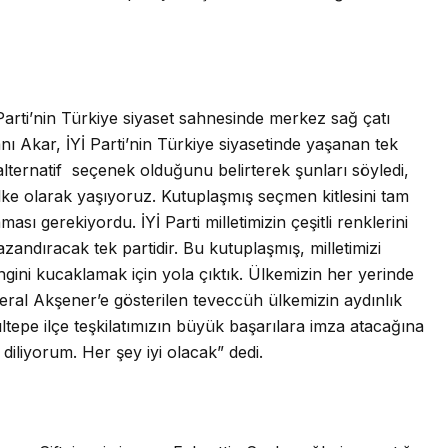
rti’nin Türkiye siyaset sahnesinde merkez sağ çatı
kanı Akar, İYİ Parti’nin Türkiye siyasetinde yaşanan tek
alternatif seçenek olduğunu belirterek şunları söyledi,
ülke olarak yaşıyoruz. Kutuplaşmış seçmen kitlesini tam
sı gerekiyordu. İYİ Parti milletimizin çeşitli renklerini
zandıracak tek partidir. Bu kutuplaşmış, milletimizi
engini kucaklamak için yola çıktık. Ülkemizin her yerinde
ral Akşener’e gösterilen teveccüh ülkemizin aydınlık
ltepe ilçe teşkilatımızın büyük başarılara imza atacağına
diliyorum. Her şey iyi olacak” dedi.