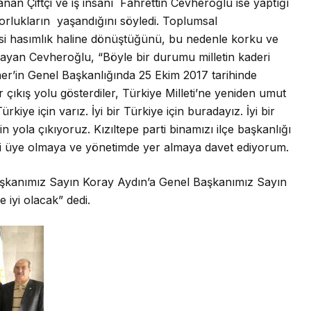
tanan Çiftçi ve iş insanı Fahrettin Cevheroğlu ise yaptığı
rlukların yaşandığını söyledi. Toplumsal
yasi hasımlık haline dönüştüğünü, bu nedenle korku ve
ayan Cevheroğlu, “Böyle bir durumu milletin kaderi
er’in Genel Başkanlığında 25 Ekim 2017 tarihinde
r çıkış yolu gösterdiler, Türkiye Milleti’ne yeniden umut
ürkiye için varız. İyi bir Türkiye için buradayız. İyi bir
çin yola çıkıyoruz. Kızıltepe parti binamızı ilçe başkanlığı
izi üye olmaya ve yönetimde yer almaya davet ediyorum.
Başkanımız Sayın Koray Aydın’a Genel Başkanımız Sayın
 iyi olacak” dedi.