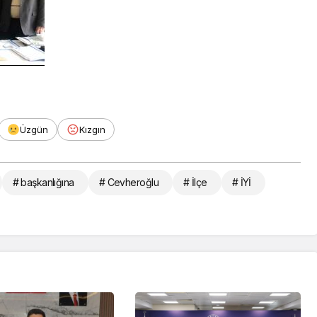
Üzgün
Kızgın
# başkanlığına
# Cevheroğlu
# İlçe
# İYİ