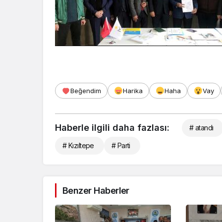
Beğendim
Harika
Haha
Vay
Haberle ilgili daha fazlası:
# atandı
# Kızıltepe
# Parti
Benzer Haberler